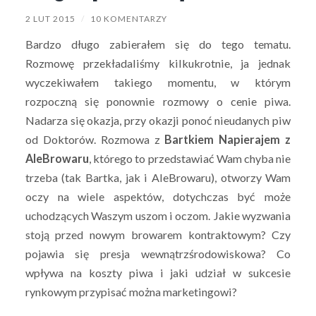
2 LUT 2015
/
10 KOMENTARZY
Bardzo długo zabierałem się do tego tematu.
Rozmowę przekładaliśmy kilkukrotnie, ja jednak
wyczekiwałem takiego momentu, w którym
rozpoczną się ponownie rozmowy o cenie piwa.
Nadarza się okazja, przy okazji ponoć nieudanych piw
od Doktorów. Rozmowa z
Bartkiem Napierajem z
AleBrowaru
, którego to przedstawiać Wam chyba nie
trzeba (tak Bartka, jak i AleBrowaru), otworzy Wam
oczy na wiele aspektów, dotychczas być może
uchodzących Waszym uszom i oczom. Jakie wyzwania
stoją przed nowym browarem kontraktowym? Czy
pojawia się presja wewnątrzśrodowiskowa? Co
wpływa na koszty piwa i jaki udział w sukcesie
rynkowym przypisać można marketingowi?