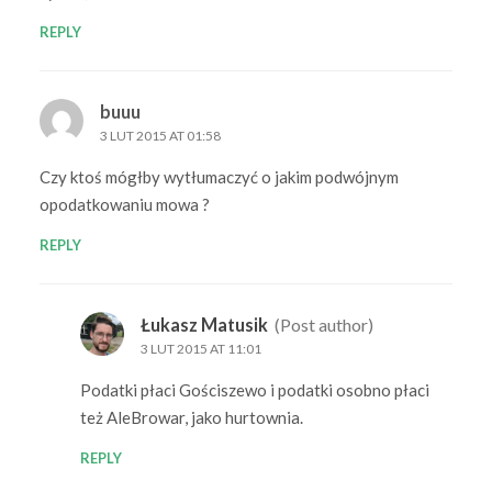
REPLY
buuu
3 LUT 2015 AT 01:58
Czy ktoś mógłby wytłumaczyć o jakim podwójnym
opodatkowaniu mowa ?
REPLY
Łukasz Matusik
(Post author)
3 LUT 2015 AT 11:01
Podatki płaci Gościszewo i podatki osobno płaci
też AleBrowar, jako hurtownia.
REPLY