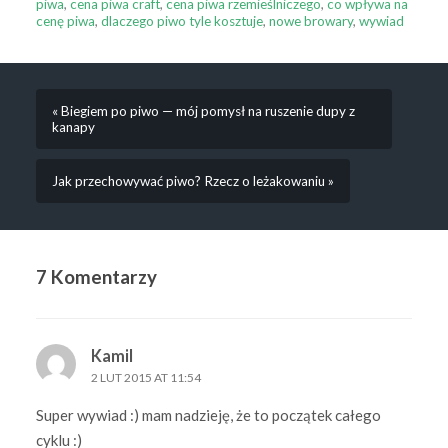
piwa
,
cena piwa craft
,
cena piwa rzemieślniczego
,
co wpływa na
cenę piwa
,
dlaczego piwo tyle kosztuje
,
nowe browary
,
wywiad
« Biegiem po piwo — mój pomysł na ruszenie dupy z
kanapy
Jak przechowywać piwo? Rzecz o leżakowaniu »
7 Komentarzy
Kamil
2 LUT 2015 AT 11:54
Super wywiad :) mam nadzieję, że to początek całego
cyklu :)