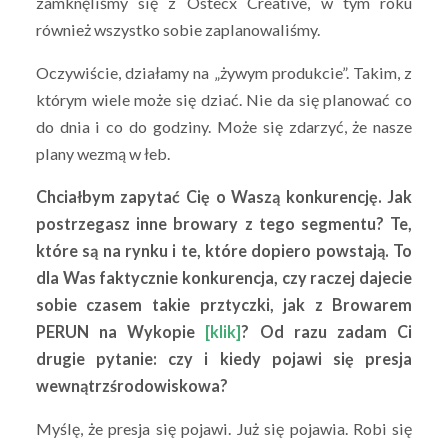
zamknęliśmy się z Ostecx Creative, w tym roku
również wszystko sobie zaplanowaliśmy.
Oczywiście, działamy na „żywym produkcie”. Takim, z
którym wiele może się dziać. Nie da się planować co
do dnia i co do godziny. Może się zdarzyć, że nasze
plany wezmą w łeb.
Chciałbym zapytać Cię o Waszą konkurencję. Jak
postrzegasz inne browary z tego segmentu? Te,
które są na rynku i te, które dopiero powstają. To
dla Was faktycznie konkurencja, czy raczej dajecie
sobie czasem takie prztyczki, jak z Browarem
PERUN na Wykopie
[klik]
? Od razu zadam Ci
drugie pytanie: czy i kiedy pojawi się presja
wewnątrzśrodowiskowa?
Myślę, że presja się pojawi. Już się pojawia. Robi się