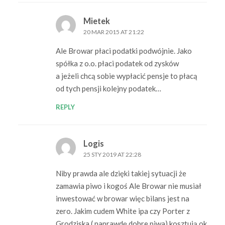
Mietek
20 MAR 2015 AT 21:22
Ale Browar płaci podatki podwójnie. Jako
spółka z o.o. płaci podatek od zysków
a jeżeli chcą sobie wypłacić pensje to płacą
od tych pensji kolejny podatek…
REPLY
Logis
25 STY 2019 AT 22:28
Niby prawda ale dzięki takiej sytuacji że
zamawia piwo i kogoś Ale Browar nie musiał
inwestować w browar więc bilans jest na
zero. Jakim cudem White ipa czy Porter z
Grodziska ( naprawdę dobre piwa) kosztują ok