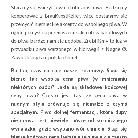
Staramy się warzyć piwa okolicznościowe. Będziemy
kooperować z BrauKunstKeller, więc postaramy się
przemycić niemieckie akcenty do wspólnego piwa. W
ogóle pomysł na przenoszenie akcentów narodowych
do piwa bardzo nam się podoba. Zrobiliśmy to już w
przypadku piwa warzonego w Norwegii z Nøgne Ø.
Zawieźliśmy tam polski chmiel.
Bartku, czas na clue naszej rozmowy. Skąd się
bierze tak wysoka cena piwa (w mniemaniu
niektórych osób)? Jakie są składowe końcowej
ceny piwa? Często jest tak, że cena piwa w
nudnym stylu zrównuje się niemalże z czymś
specjalnym. Piwo dolnej fermentacji, które dupy
nie urywa, jest niewiele tańsze od kosmicznego
wynalazku, gdzie wsypano wór chmielu. Skąd się
bierze końcowa cena i właśnie te niewielkie często