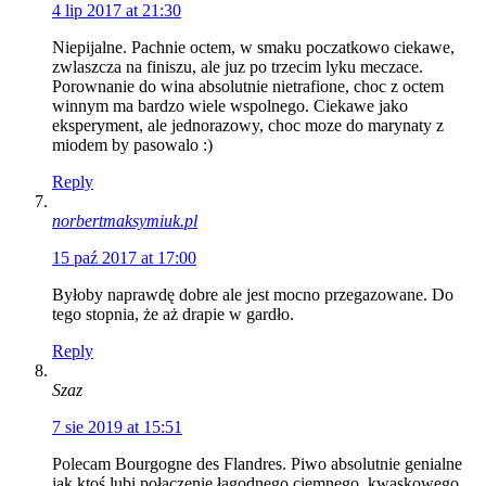
4 lip 2017 at 21:30
Niepijalne. Pachnie octem, w smaku poczatkowo ciekawe,
zwlaszcza na finiszu, ale juz po trzecim lyku meczace.
Porownanie do wina absolutnie nietrafione, choc z octem
winnym ma bardzo wiele wspolnego. Ciekawe jako
eksperyment, ale jednorazowy, choc moze do marynaty z
miodem by pasowalo :)
Reply
norbertmaksymiuk.pl
15 paź 2017 at 17:00
Byłoby naprawdę dobre ale jest mocno przegazowane. Do
tego stopnia, że aż drapie w gardło.
Reply
Szaz
7 sie 2019 at 15:51
Polecam Bourgogne des Flandres. Piwo absolutnie genialne
jak ktoś lubi połączenie łagodnego ciemnego, kwaskowego