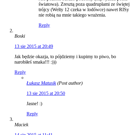
światowa). Zresztą poza quadruplami ze świętej
trójcy (Welty 12 czeka w lodówce) nawet RISy
nie robią na mnie takiego wrażenia.
Reply
Boski
13 sie 2015 at 20:49
Jak będzie okazja, to pójdziemy i kupimy to piwo, bo
narobiłeś smaka!!! :)))
Reply
Łukasz Matusik
(Post author)
13 sie 2015 at 20:50
Jasne! :)
Reply
Maciek
14 sie 2015 at 11:41