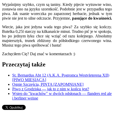
Wyjaśnijmy szybko, czym są taniny. Kiedy pijecie wytrawne wino,
zostawia ono na języku szorstkość. Podobnie jest w przypadku tego
piwa. Jak ssanie woreczka po zaparzonej herbacie, jednak w tym
piwie nie jest to silne odczucie. Przyjemne,
pasujące do kwaśności.
Wiecie, jaka jest jedyna wada tego piwa? Za szybko się kończy.
Butelka 0,25l starczy na kilkanaście minut. Trudno pić je w spokoju,
bo po jednym łyku chce się wziąć od razu kolejnego. Absolutny
majstersztyk, trunek zbliżony do półsłodkiego czerwonego wina.
Musisz tego piwa spróbować i basta!
Zachęciłem Cię? Daj znać w komentarzach :)
Przeczytaj także
St. Bernardus Abt 12 (A.K.A. Pogromca Westvleterena XII)
[PIWO MIESIĄCA]
Ognie Szczęścia, PINTA [ZAPOMNIANE]
Piwo z Grodziska — jak to z nim w końcu jest?
Wstęp do "kwachów" w dwóch odsłonach — flanders red ale
i berliner weisse