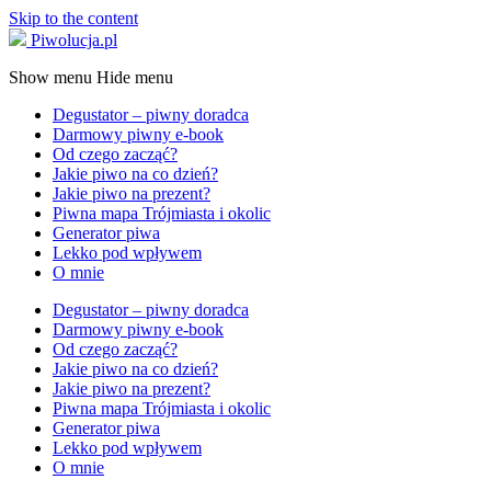
Skip to the content
Piwolucja.pl
Show menu
Hide menu
Degustator – piwny doradca
Darmowy piwny e-book
Od czego zacząć?
Jakie piwo na co dzień?
Jakie piwo na prezent?
Piwna mapa Trójmiasta i okolic
Generator piwa
Lekko pod wpływem
O mnie
Degustator – piwny doradca
Darmowy piwny e-book
Od czego zacząć?
Jakie piwo na co dzień?
Jakie piwo na prezent?
Piwna mapa Trójmiasta i okolic
Generator piwa
Lekko pod wpływem
O mnie