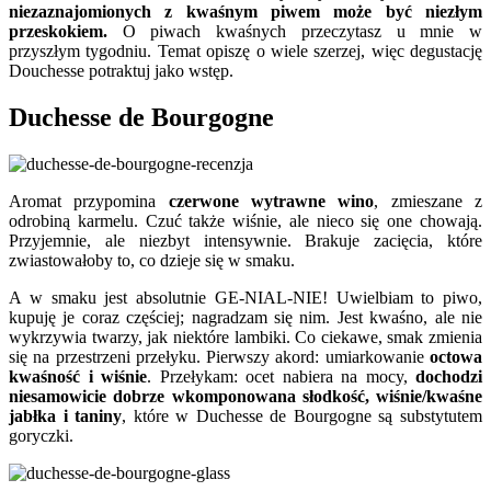
niezaznajomionych z kwaśnym piwem może być niezłym
przeskokiem.
O piwach kwaśnych przeczytasz u mnie w
przyszłym tygodniu. Temat opiszę o wiele szerzej, więc degustację
Douchesse potraktuj jako wstęp.
Duchesse de Bourgogne
Aromat przypomina
czerwone wytrawne wino
, zmieszane z
odrobiną karmelu. Czuć także wiśnie, ale nieco się one chowają.
Przyjemnie, ale niezbyt intensywnie. Brakuje zacięcia, które
zwiastowałoby to, co dzieje się w smaku.
A w smaku jest absolutnie GE-NIAL-NIE! Uwielbiam to piwo,
kupuję je coraz częściej; nagradzam się nim. Jest kwaśno, ale nie
wykrzywia twarzy, jak niektóre lambiki. Co ciekawe, smak zmienia
się na przestrzeni przełyku. Pierwszy akord: umiarkowanie
octowa
kwaśność i wiśnie
. Przełykam: ocet nabiera na mocy,
dochodzi
niesamowicie dobrze wkomponowana słodkość, wiśnie/kwaśne
jabłka i taniny
, które w Duchesse de Bourgogne są substytutem
goryczki.