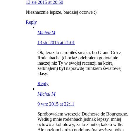
13 sie 2015 at 20:50
Nieznacznie lepsze, bardziej octowe :)
Reply
Michał M
13 sie 2015 at 21:01
Ok, teraz to narobiłeś smaka, bo Grand Cru z
Rodenbacha (chociaż odebrałem go totalnie
inaczej niż Ty w swojej recenzji na którą
zerknąłem) był naprawdę trunkiem światowej
klasy.
Reply
Michał M
9 wrz 2015 at 22:11
Spróbowałem wreszcie Duchesse de Bourgogne.
Według mnie rodenbach jednak lepszy, mniej
octowo alkoholowy, za to z nutką kakao w tle.
Ale poziom bardzo podobny (najwyższa półka