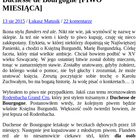
MIESIĄCA]
13 sie 2015
/
Łukasz Matusik
/
22 komentarze
Ikona stylu
flanders red ale
. Nikt nie wie, jak wymówić tę nazwę w
sklepie. Ja też nie wiem i kiedy to piwo kupuję, czuję się nieco
zakłopotany. Etykieta, w której niektórzy dopatrują się Najświętszej
Panienki, a chodzi o Księżną Burgundii, Marię Burgundzką. Córkę
faceta, który miał wielkie ambicje. Chciał bowiem podbić w XV
wieku Szwajcarię. W jego ostatniej bitwie został dobity mieczem,
tonąc w zamarzniętym stawie. Zostałby uratowany, gdyby żołnierz,
do którego wołał o pomoc, nie był głuchy i zrozumiał, że może
uratować księcia. Zresztą poczytajcie sobie trochę o Karolu
Zuchwałym, bo ma bogatą historię. Ja wolę pisać o konkretach… :)
Wybrałem to piwo nie przypadkiem. Jakiś czas temu recenzowałem
Rodenbacha Grand Cru
, który jest stylem tożsamym z
Duchesse de
Bourgogne
. Postanowiłem wtedy, że kolejnym piwem będzie
właśnie Księżna Burgundii. Większość osób twierdzi bowiem, że
jest lepsza od Rodenbacha.
Duchesse de Bourgogne leżakuje w beczkach dębowych przez 18
miesięcy. Następnie jest kupażowane z młodszym piwem. Flanders
red ale to niesamowicie ciekawy styl, który
dla osób