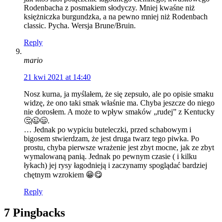
Rodenbacha z posmakiem słodyczy. Mniej kwaśne niż
księżniczka burgundzka, a na pewno mniej niż Rodenbach
classic. Pycha. Wersja Brune/Bruin.
Reply
mario
21 kwi 2021 at 14:40
Nosz kurna, ja myślałem, że się zepsuło, ale po opisie smaku
widzę, że ono taki smak właśnie ma. Chyba jeszcze do niego
nie dorosłem. A może to wpływ smaków „rudej” z Kentucky
🤔😉😄.
… Jednak po wypiciu buteleczki, przed schabowym i
bigosem stwierdzam, że jest druga twarz tego piwka. Po
prostu, chyba pierwsze wrażenie jest zbyt mocne, jak ze zbyt
wymalowaną panią. Jednak po pewnym czasie ( i kilku
łykach) jej rysy łagodnieją i zaczynamy spoglądać bardziej
chętnym wzrokiem 😁😋
Reply
7 Pingbacks