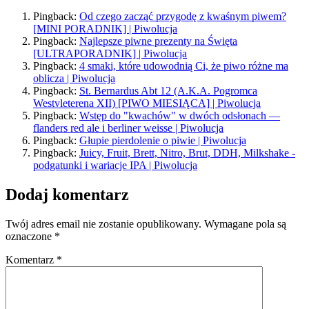
Pingback:
Od czego zacząć przygodę z kwaśnym piwem?
[MINI PORADNIK] | Piwolucja
Pingback:
Najlepsze piwne prezenty na Święta
[ULTRAPORADNIK] | Piwolucja
Pingback:
4 smaki, które udowodnią Ci, że piwo różne ma
oblicza | Piwolucja
Pingback:
St. Bernardus Abt 12 (A.K.A. Pogromca
Westvleterena XII) [PIWO MIESIĄCA] | Piwolucja
Pingback:
Wstęp do "kwachów" w dwóch odsłonach —
flanders red ale i berliner weisse | Piwolucja
Pingback:
Głupie pierdolenie o piwie | Piwolucja
Pingback:
Juicy, Fruit, Brett, Nitro, Brut, DDH, Milkshake -
podgatunki i wariacje IPA | Piwolucja
Dodaj komentarz
Twój adres email nie zostanie opublikowany.
Wymagane pola są
oznaczone
*
Komentarz
*