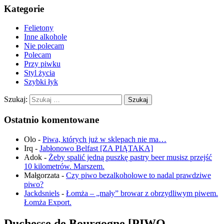
Kategorie
Felietony
Inne alkohole
Nie polecam
Polecam
Przy piwku
Styl życia
Szybki łyk
Szukaj:
Ostatnio komentowane
Olo
-
Piwa, których już w sklepach nie ma…
Irq
-
Jabłonowo Belfast [ZA PIĄTAKA]
Adok
-
Żeby spalić jedną puszkę pastry beer musisz przejść
10 kilometrów. Marszem.
Małgorzata
-
Czy piwo bezalkoholowe to nadal prawdziwe
piwo?
Jackdsniels
-
Łomża – „mały” browar z obrzydliwym piwem.
Łomża Export.
Duchesse de Bourgogne [PIWO