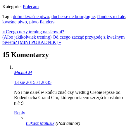
Kategorie:
Polecam
Tagi:
dobre kwaśne piwo
,
duchesse de bourgogne
,
flanders red ale
,
kwaśne piwo
,
piwo flanders
« Czego uczy trening na siłowni?
(Albo jakikolwiek trening)
Od czego zacząć przygodę z kwaśnym
piwem? [MINI PORADNIK] »
15 Komentarzy
Michał M
13 sie 2015 at 20:35
No i nie dałeś w końcu znać czy według Ciebie lepsze od
Rodenbacha Grand Cru, którego miałem szczęście ostatnio
pić ;)
Reply
Łukasz Matusik
(Post author)