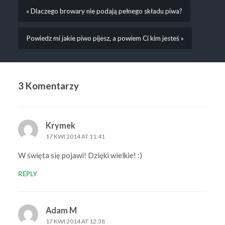
« Dlaczego browary nie podają pełnego składu piwa?
Powiedz mi jakie piwo pijesz, a powiem Ci kim jesteś »
3 Komentarzy
Krymek
17 KWI 2014 AT 11:41
W święta się pojawi! Dzięki wielkie! :)
REPLY
Adam M
17 KWI 2014 AT 12:38