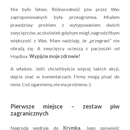
Nie było łatwo. Różnorodność piw przez Was
zaproponowanych była przeogromna. Miałem
prawdziwy problem z wytypowaniem dwóch
zwycięzców, aczkolwiek gdybym mógł, nagrodziłbym
większość z Was. Mam nadzieję, że „przegrani” nie
obrażą się. A zwycięzcy ucieszą z paczuszki od
HopBox.
Wypijcie moje zdrowie!
A właśnie. Jeśli chcielibyście więcej takich akcji,
dajcie znać w komentarzach. Firmy mogą pisać do
mnie. Coś ogarniemy, nie ma problemu :)
Pierwsze miejsce – zestaw piw
zagranicznych
Nagroda wędruje do
Krymka
. Jego opowieść