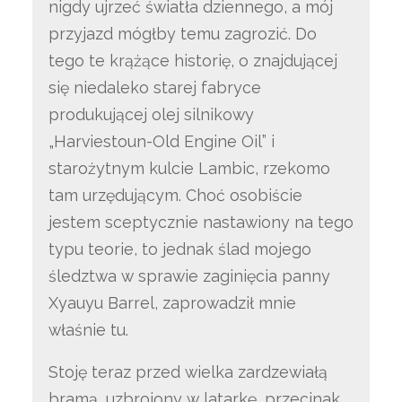
nigdy ujrzeć światła dziennego, a mój
przyjazd mógłby temu zagrozić. Do
tego te krążące historię, o znajdującej
się niedaleko starej fabryce
produkującej olej silnikowy
„Harviestoun-Old Engine Oil” i
starożytnym kulcie Lambic, rzekomo
tam urzędującym. Choć osobiście
jestem sceptycznie nastawiony na tego
typu teorie, to jednak ślad mojego
śledztwa w sprawie zaginięcia panny
Xyauyu Barrel, zaprowadził mnie
właśnie tu.
Stoję teraz przed wielka zardzewiałą
bramą, uzbrojony w latarkę, przecinak,