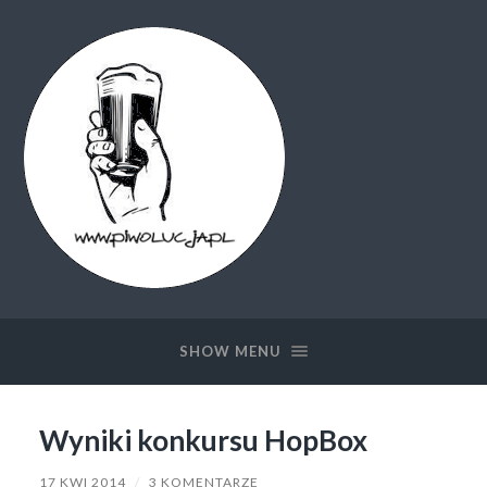
Piwolucja.pl
SHOW MENU
Wyniki konkursu HopBox
17 KWI 2014
/
3 KOMENTARZE