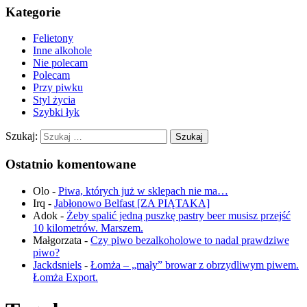
Kategorie
Felietony
Inne alkohole
Nie polecam
Polecam
Przy piwku
Styl życia
Szybki łyk
Szukaj:
Ostatnio komentowane
Olo
-
Piwa, których już w sklepach nie ma…
Irq
-
Jabłonowo Belfast [ZA PIĄTAKA]
Adok
-
Żeby spalić jedną puszkę pastry beer musisz przejść
10 kilometrów. Marszem.
Małgorzata
-
Czy piwo bezalkoholowe to nadal prawdziwe
piwo?
Jackdsniels
-
Łomża – „mały” browar z obrzydliwym piwem.
Łomża Export.