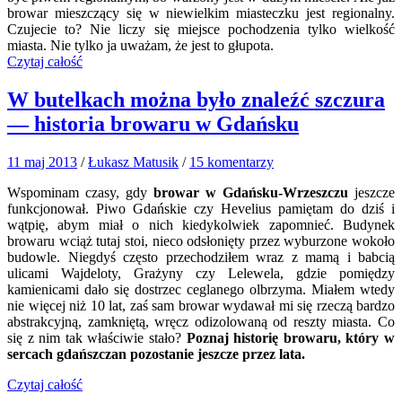
browar mieszczący się w niewielkim miasteczku jest regionalny.
Czujecie to? Nie liczy się miejsce pochodzenia tylko wielkość
miasta. Nie tylko ja uważam, że jest to głupota.
Czytaj całość
W butelkach można było znaleźć szczura
— historia browaru w Gdańsku
11 maj 2013
/
Łukasz Matusik
/
15 komentarzy
Wspominam czasy, gdy
browar w Gdańsku-Wrzeszczu
jeszcze
funkcjonował. Piwo Gdańskie czy Hevelius pamiętam do dziś i
wątpię, abym miał o nich kiedykolwiek zapomnieć. Budynek
browaru wciąż tutaj stoi, nieco odsłonięty przez wyburzone wokoło
budowle. Niegdyś często przechodziłem wraz z mamą i babcią
ulicami Wajdeloty, Grażyny czy Lelewela, gdzie pomiędzy
kamienicami dało się dostrzec ceglanego olbrzyma. Miałem wtedy
nie więcej niż 10 lat, zaś sam browar wydawał mi się rzeczą bardzo
abstrakcyjną, zamkniętą, wręcz odizolowaną od reszty miasta. Co
się z nim tak właściwie stało?
Poznaj historię browaru, który w
sercach gdańszczan pozostanie jeszcze przez lata.
Czytaj całość