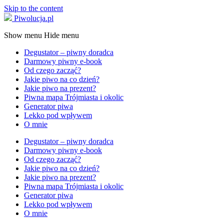
Skip to the content
Piwolucja.pl
Show menu
Hide menu
Degustator – piwny doradca
Darmowy piwny e-book
Od czego zacząć?
Jakie piwo na co dzień?
Jakie piwo na prezent?
Piwna mapa Trójmiasta i okolic
Generator piwa
Lekko pod wpływem
O mnie
Degustator – piwny doradca
Darmowy piwny e-book
Od czego zacząć?
Jakie piwo na co dzień?
Jakie piwo na prezent?
Piwna mapa Trójmiasta i okolic
Generator piwa
Lekko pod wpływem
O mnie