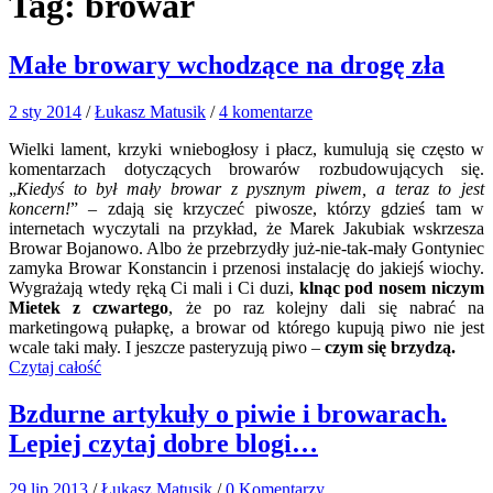
Tag:
browar
Małe browary wchodzące na drogę zła
2 sty 2014
/
Łukasz Matusik
/
4 komentarze
Wielki lament, krzyki wniebogłosy i płacz, kumulują się często w
komentarzach dotyczących browarów rozbudowujących się.
„
Kiedyś to był mały browar z pysznym piwem, a teraz to jest
koncern!
” – zdają się krzyczeć piwosze, którzy gdzieś tam w
internetach wyczytali na przykład, że Marek Jakubiak wskrzesza
Browar Bojanowo. Albo że przebrzydły już-nie-tak-mały Gontyniec
zamyka Browar Konstancin i przenosi instalację do jakiejś wiochy.
Wygrażają wtedy ręką Ci mali i Ci duzi,
klnąc pod nosem niczym
Mietek z czwartego
, że po raz kolejny dali się nabrać na
marketingową pułapkę, a browar od którego kupują piwo nie jest
wcale taki mały. I jeszcze pasteryzują piwo –
czym się brzydzą.
Czytaj całość
Bzdurne artykuły o piwie i browarach.
Lepiej czytaj dobre blogi…
29 lip 2013
/
Łukasz Matusik
/
0 Komentarzy