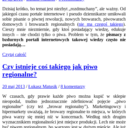
Dzisiaj krótko, bo temat jest niezbyt „rozdmuchany”, ale ważny. Od
jakiegoś czasu portale internetowe i pseudo dziennikarze umiłowali
sobie pisanie o piwnej rewolucji, nowych browarach, piwowarach
domowych i browarach regionalnych (
nie ma czegoś takiego
).
Cieszy mnie niezmiernie, gdy ktoś posiadający wiedzę, edukuje
innych – nie chodzi tylko o piwa. Problem w tym, że
pismacy z
bzdurnych portali internetowych takowej wiedzy często nie
posiadają…
Czytaj całość
Czy istnieje coś takiego jak piwo
regionalne?
20 maj 2013
/
Łukasz Matusik
/
8 komentarzy
W czasach, gdy prawie każde piwo można kupić w sklepie
nieopodal, trudno jednoznacznie zdefiniować pojęcie „piwo
regionalne” (czy też „browar regionalny”). Marketingowcy i
hipermarkety uważają, że browary regionalne to miejsca, w których
piwa warzy się mniej niż w koncernach. Według nich drugim
wyznacznikiem regionalności jest miejsce produkcji. Lech nie może
być piwem regionalnym, bo warzony jest w dużym mieście. Ale już