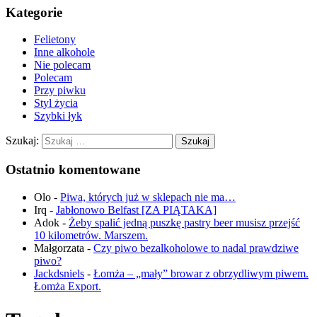
Kategorie
Felietony
Inne alkohole
Nie polecam
Polecam
Przy piwku
Styl życia
Szybki łyk
Szukaj:
Ostatnio komentowane
Olo
-
Piwa, których już w sklepach nie ma…
Irq
-
Jabłonowo Belfast [ZA PIĄTAKA]
Adok
-
Żeby spalić jedną puszkę pastry beer musisz przejść
10 kilometrów. Marszem.
Małgorzata
-
Czy piwo bezalkoholowe to nadal prawdziwe
piwo?
Jackdsniels
-
Łomża – „mały” browar z obrzydliwym piwem.
Łomża Export.