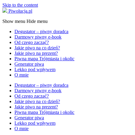
Skip to the content
Piwolucja.pl
Show menu
Hide menu
Degustator – piwny doradca
Darmowy piwny e-book
Od czego zacząć?
Jakie piwo na co dzień?
Jakie piwo na prezent?
Piwna mapa Trójmiasta i okolic
Generator piwa
Lekko pod wpływem
O mnie
Degustator – piwny doradca
Darmowy piwny e-book
Od czego zacząć?
Jakie piwo na co dzień?
Jakie piwo na prezent?
Piwna mapa Trójmiasta i okolic
Generator piwa
Lekko pod wpływem
O mnie