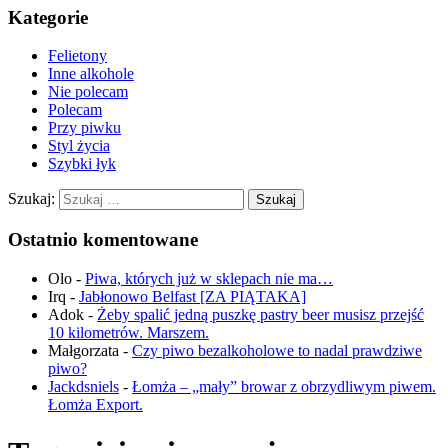
Kategorie
Felietony
Inne alkohole
Nie polecam
Polecam
Przy piwku
Styl życia
Szybki łyk
Szukaj:
Ostatnio komentowane
Olo
-
Piwa, których już w sklepach nie ma…
Irq
-
Jabłonowo Belfast [ZA PIĄTAKA]
Adok
-
Żeby spalić jedną puszkę pastry beer musisz przejść
10 kilometrów. Marszem.
Małgorzata
-
Czy piwo bezalkoholowe to nadal prawdziwe
piwo?
Jackdsniels
-
Łomża – „mały” browar z obrzydliwym piwem.
Łomża Export.