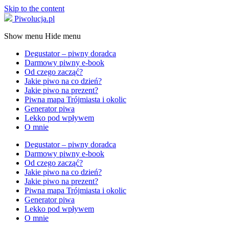
Skip to the content
Piwolucja.pl
Show menu
Hide menu
Degustator – piwny doradca
Darmowy piwny e-book
Od czego zacząć?
Jakie piwo na co dzień?
Jakie piwo na prezent?
Piwna mapa Trójmiasta i okolic
Generator piwa
Lekko pod wpływem
O mnie
Degustator – piwny doradca
Darmowy piwny e-book
Od czego zacząć?
Jakie piwo na co dzień?
Jakie piwo na prezent?
Piwna mapa Trójmiasta i okolic
Generator piwa
Lekko pod wpływem
O mnie