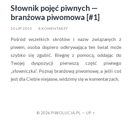
Słownik pojęć piwnych —
branżowa piwomowa [#1]
20 LIP 2015
/
8 KOMENTARZY
Pośród wszelkich skrótów i nazw związanych z
piwem, osoba dopiero odkrywająca ten świat może
szybko się zgubić. Biegnę z pomocą, oddając do
Twojej dyspozycji pierwszą część piwnego
„słowniczka”. Poznaj branżową piwomowę, a jeśli coś
jest dla Ciebie niejasne, widzimy się w komentarzach.
© 2026
PIWOLUCJA.PL
—
UP ↑