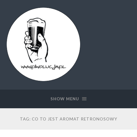
Piwolucja.pl
SHOW MENU
TAG:
CO TO JEST AROMAT RETRONOSOWY