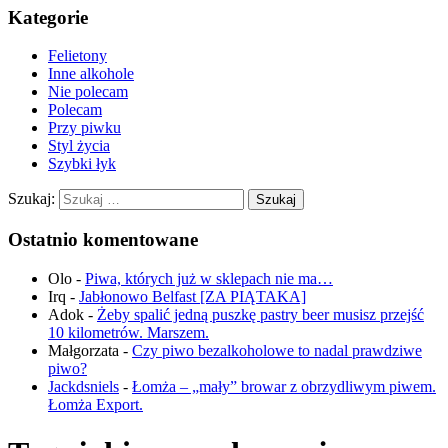
Kategorie
Felietony
Inne alkohole
Nie polecam
Polecam
Przy piwku
Styl życia
Szybki łyk
Szukaj:
Ostatnio komentowane
Olo
-
Piwa, których już w sklepach nie ma…
Irq
-
Jabłonowo Belfast [ZA PIĄTAKA]
Adok
-
Żeby spalić jedną puszkę pastry beer musisz przejść
10 kilometrów. Marszem.
Małgorzata
-
Czy piwo bezalkoholowe to nadal prawdziwe
piwo?
Jackdsniels
-
Łomża – „mały” browar z obrzydliwym piwem.
Łomża Export.