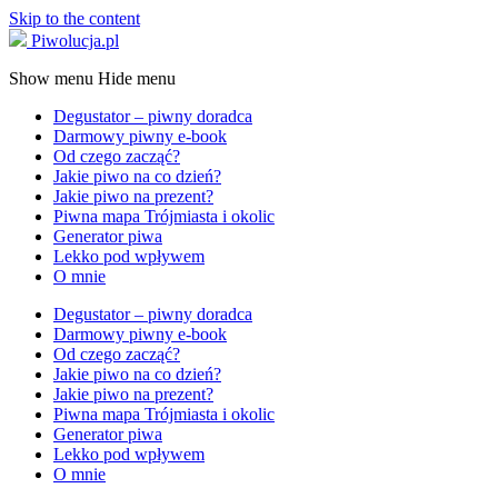
Skip to the content
Piwolucja.pl
Show menu
Hide menu
Degustator – piwny doradca
Darmowy piwny e-book
Od czego zacząć?
Jakie piwo na co dzień?
Jakie piwo na prezent?
Piwna mapa Trójmiasta i okolic
Generator piwa
Lekko pod wpływem
O mnie
Degustator – piwny doradca
Darmowy piwny e-book
Od czego zacząć?
Jakie piwo na co dzień?
Jakie piwo na prezent?
Piwna mapa Trójmiasta i okolic
Generator piwa
Lekko pod wpływem
O mnie