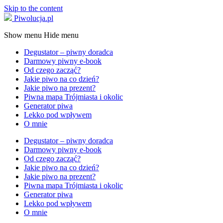
Skip to the content
Piwolucja.pl
Show menu
Hide menu
Degustator – piwny doradca
Darmowy piwny e-book
Od czego zacząć?
Jakie piwo na co dzień?
Jakie piwo na prezent?
Piwna mapa Trójmiasta i okolic
Generator piwa
Lekko pod wpływem
O mnie
Degustator – piwny doradca
Darmowy piwny e-book
Od czego zacząć?
Jakie piwo na co dzień?
Jakie piwo na prezent?
Piwna mapa Trójmiasta i okolic
Generator piwa
Lekko pod wpływem
O mnie