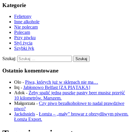
Kategorie
Felietony
Inne alkohole
Nie polecam
Polecam
Przy piwku
Styl życia
Szybki łyk
Szukaj:
Ostatnio komentowane
Olo
-
Piwa, których już w sklepach nie ma…
Irq
-
Jabłonowo Belfast [ZA PIĄTAKA]
Adok
-
Żeby spalić jedną puszkę pastry beer musisz przejść
10 kilometrów. Marszem.
Małgorzata
-
Czy piwo bezalkoholowe to nadal prawdziwe
piwo?
Jackdsniels
-
Łomża – „mały” browar z obrzydliwym piwem.
Łomża Export.