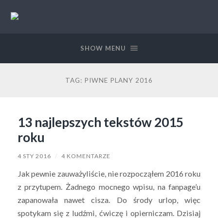
Piwolucja.pl
SHOW MENU
TAG:
PIWNE PLANY 2016
13 najlepszych tekstów 2015
roku
4 STY 2016
/
4 KOMENTARZE
Jak pewnie zauważyliście, nie rozpocząłem 2016 roku
z przytupem. Żadnego mocnego wpisu, na fanpage’u
zapanowała nawet cisza. Do środy urlop, więc
spotykam się z ludźmi, ćwiczę i opierniczam. Dzisiaj