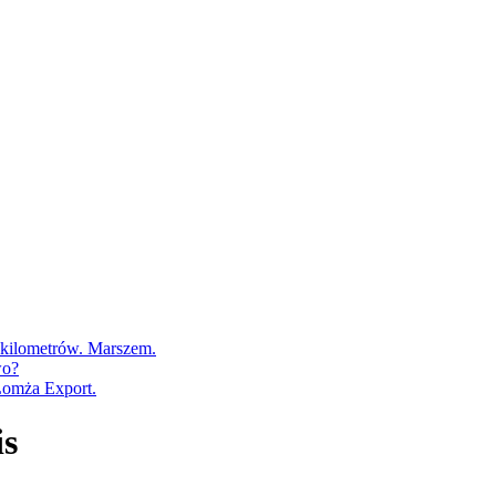
0 kilometrów. Marszem.
wo?
Łomża Export.
is