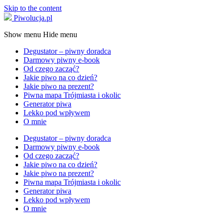
Skip to the content
Piwolucja.pl
Show menu
Hide menu
Degustator – piwny doradca
Darmowy piwny e-book
Od czego zacząć?
Jakie piwo na co dzień?
Jakie piwo na prezent?
Piwna mapa Trójmiasta i okolic
Generator piwa
Lekko pod wpływem
O mnie
Degustator – piwny doradca
Darmowy piwny e-book
Od czego zacząć?
Jakie piwo na co dzień?
Jakie piwo na prezent?
Piwna mapa Trójmiasta i okolic
Generator piwa
Lekko pod wpływem
O mnie