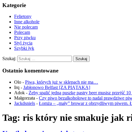
Kategorie
Felietony
Inne alkohole
Nie polecam
Polecam
Przy piwku
Styl życia
Szybki łyk
Szukaj:
Ostatnio komentowane
Olo
-
Piwa, których już w sklepach nie ma…
Irq
-
Jabłonowo Belfast [ZA PIĄTAKA]
Adok
-
Żeby spalić jedną puszkę pastry beer musisz przejść 1
Małgorzata
-
Czy piwo bezalkoholowe to nadal prawdziwe pi
Jackdsniels
-
Łomża – „mały” browar z obrzydliwym piwem. 
Tag:
ris który nie smakuje jak r