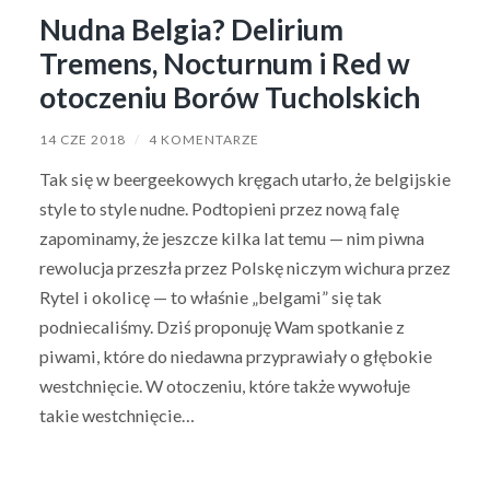
Nudna Belgia? Delirium
Tremens, Nocturnum i Red w
otoczeniu Borów Tucholskich
14 CZE 2018
/
4 KOMENTARZE
Tak się w beergeekowych kręgach utarło, że belgijskie
style to style nudne. Podtopieni przez nową falę
zapominamy, że jeszcze kilka lat temu — nim piwna
rewolucja przeszła przez Polskę niczym wichura przez
Rytel i okolicę — to właśnie „belgami” się tak
podniecaliśmy. Dziś proponuję Wam spotkanie z
piwami, które do niedawna przyprawiały o głębokie
westchnięcie. W otoczeniu, które także wywołuje
takie westchnięcie…