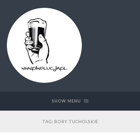
Piwolucja.pl
SHOW MENU
TAG:
BORY TUCHOLSKIE