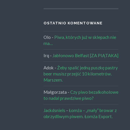
OSTATNIO KOMENTOWANE
Olo
-
Piwa, których już w sklepach nie
ma…
Irq
-
Jabłonowo Belfast [ZA PIĄTAKA]
Adok
-
Żeby spalić jedną puszkę pastry
beer musisz przejść 10 kilometrów.
Marszem.
Małgorzata
-
Czy piwo bezalkoholowe
to nadal prawdziwe piwo?
Jackdsniels
-
Łomża – „mały” browar z
obrzydliwym piwem. Łomża Export.