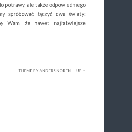
 do potrawy, ale także odpowiedniego
y spróbować łączyć dwa światy:
ię Wam, że nawet najłatwiejsze
THEME BY
ANDERS NORÉN
—
UP ↑