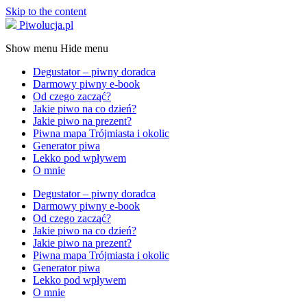
Skip to the content
Piwolucja.pl
Show menu
Hide menu
Degustator – piwny doradca
Darmowy piwny e-book
Od czego zacząć?
Jakie piwo na co dzień?
Jakie piwo na prezent?
Piwna mapa Trójmiasta i okolic
Generator piwa
Lekko pod wpływem
O mnie
Degustator – piwny doradca
Darmowy piwny e-book
Od czego zacząć?
Jakie piwo na co dzień?
Jakie piwo na prezent?
Piwna mapa Trójmiasta i okolic
Generator piwa
Lekko pod wpływem
O mnie