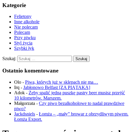
Kategorie
Felietony
Inne alkohole
Nie polecam
Polecam
Przy piwku
Styl życia
Szybki łyk
Szukaj:
Ostatnio komentowane
Olo
-
Piwa, których już w sklepach nie ma…
Irq
-
Jabłonowo Belfast [ZA PIĄTAKA]
Adok
-
Żeby spalić jedną puszkę pastry beer musisz przejść
10 kilometrów. Marszem.
Małgorzata
-
Czy piwo bezalkoholowe to nadal prawdziwe
piwo?
Jackdsniels
-
Łomża – „mały” browar z obrzydliwym piwem.
Łomża Export.