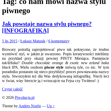
Tag:
co nam mówi nazwa stylu
piwnego
Jak powstaje nazwa stylu piwnego?
[INFOGRAFIKA]
5 lis 2015
/
Łukasz Matusik
/
6 komentarzy
Browary potrafią zaprojektować piwo tak pokręcone, że trudno
wymówić styl, w jakim je uwarzono. Popis kreatywności mieliśmy
na przykład przy okazji pewnej PINTY Miesiąca. Pamiętacie
takAHaka
?
Double chocolate orange & exotic new zeland haka
black IPA. W
ielu osobom
piwne style
mówią tyle, co nic. W tym
poradniku postaram się nieco przybliżyć proces powstawania nazwy
stylu. Stworzyłem też dla Was dedykowaną infografikę. Niech leci
w świat, więc bierzcie ją i wrzucajcie na Fejsa czy Twittera! :)
Czytaj całość
© 2026
Piwolucja.pl
Theme by
Anders Norén
—
Up ↑