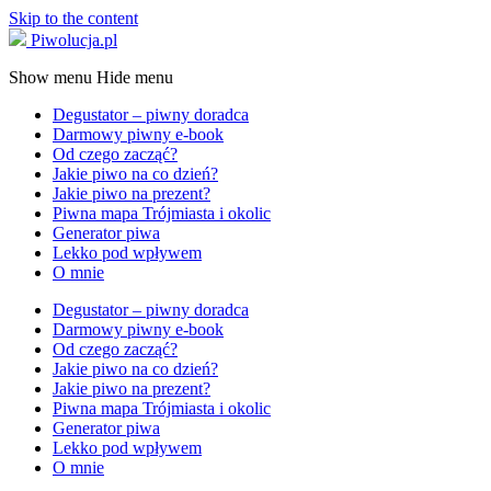
Skip to the content
Piwolucja.pl
Show menu
Hide menu
Degustator – piwny doradca
Darmowy piwny e-book
Od czego zacząć?
Jakie piwo na co dzień?
Jakie piwo na prezent?
Piwna mapa Trójmiasta i okolic
Generator piwa
Lekko pod wpływem
O mnie
Degustator – piwny doradca
Darmowy piwny e-book
Od czego zacząć?
Jakie piwo na co dzień?
Jakie piwo na prezent?
Piwna mapa Trójmiasta i okolic
Generator piwa
Lekko pod wpływem
O mnie