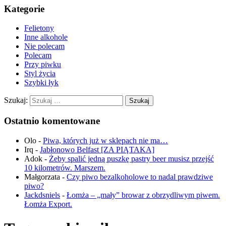
Kategorie
Felietony
Inne alkohole
Nie polecam
Polecam
Przy piwku
Styl życia
Szybki łyk
Szukaj:
Ostatnio komentowane
Olo
-
Piwa, których już w sklepach nie ma…
Irq
-
Jabłonowo Belfast [ZA PIĄTAKA]
Adok
-
Żeby spalić jedną puszkę pastry beer musisz przejść
10 kilometrów. Marszem.
Małgorzata
-
Czy piwo bezalkoholowe to nadal prawdziwe
piwo?
Jackdsniels
-
Łomża – „mały” browar z obrzydliwym piwem.
Łomża Export.