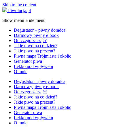
Skip to the content
Piwolucja.pl
Show menu
Hide menu
Degustator – piwny doradca
Darmowy piwny e-book
Od czego zacząć?
Jakie piwo na co dzień?
Jakie piwo na prezent?
Piwna mapa Trójmiasta i okolic
Generator piwa
Lekko pod wpływem
O mnie
Degustator – piwny doradca
Darmowy piwny e-book
Od czego zacząć?
Jakie piwo na co dzień?
Jakie piwo na prezent?
Piwna mapa Trójmiasta i okolic
Generator piwa
Lekko pod wpływem
O mnie