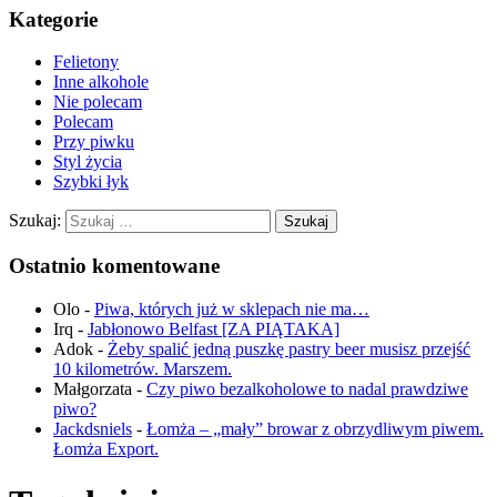
Kategorie
Felietony
Inne alkohole
Nie polecam
Polecam
Przy piwku
Styl życia
Szybki łyk
Szukaj:
Ostatnio komentowane
Olo
-
Piwa, których już w sklepach nie ma…
Irq
-
Jabłonowo Belfast [ZA PIĄTAKA]
Adok
-
Żeby spalić jedną puszkę pastry beer musisz przejść
10 kilometrów. Marszem.
Małgorzata
-
Czy piwo bezalkoholowe to nadal prawdziwe
piwo?
Jackdsniels
-
Łomża – „mały” browar z obrzydliwym piwem.
Łomża Export.