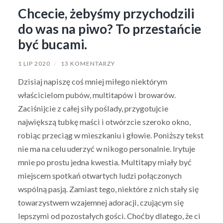
Chcecie, żebyśmy przychodzili
do was na piwo? To przestańcie
być bucami.
1 LIP 2020
/
13 KOMENTARZY
Dzisiaj napiszę coś mniej miłego niektórym
właścicielom pubów, multitapów i browarów.
Zaciśnijcie z całej siły poślady, przygotujcie
największą tubkę maści i otwórzcie szeroko okno,
robiąc przeciąg w mieszkaniu i głowie. Poniższy tekst
nie ma na celu uderzyć w nikogo personalnie. Irytuje
mnie po prostu jedna kwestia. Multitapy miały być
miejscem spotkań otwartych ludzi połączonych
wspólną pasją. Zamiast tego, niektóre z nich stały się
towarzystwem wzajemnej adoracji, czującym się
lepszymi od pozostałych gości. Choćby dlatego, że ci