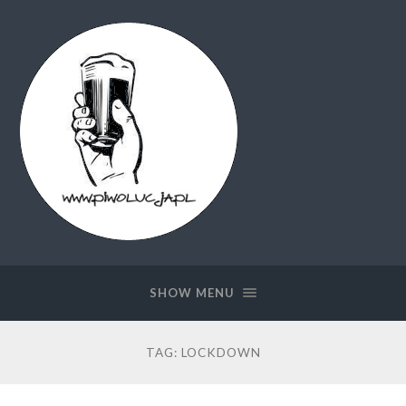
Piwolucja.pl
SHOW MENU
TAG:
LOCKDOWN