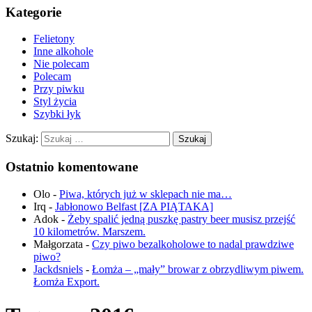
Kategorie
Felietony
Inne alkohole
Nie polecam
Polecam
Przy piwku
Styl życia
Szybki łyk
Szukaj:
Ostatnio komentowane
Olo
-
Piwa, których już w sklepach nie ma…
Irq
-
Jabłonowo Belfast [ZA PIĄTAKA]
Adok
-
Żeby spalić jedną puszkę pastry beer musisz przejść
10 kilometrów. Marszem.
Małgorzata
-
Czy piwo bezalkoholowe to nadal prawdziwe
piwo?
Jackdsniels
-
Łomża – „mały” browar z obrzydliwym piwem.
Łomża Export.