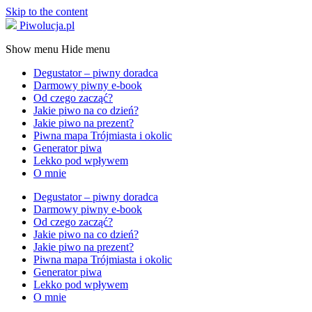
Skip to the content
Piwolucja.pl
Show menu
Hide menu
Degustator – piwny doradca
Darmowy piwny e-book
Od czego zacząć?
Jakie piwo na co dzień?
Jakie piwo na prezent?
Piwna mapa Trójmiasta i okolic
Generator piwa
Lekko pod wpływem
O mnie
Degustator – piwny doradca
Darmowy piwny e-book
Od czego zacząć?
Jakie piwo na co dzień?
Jakie piwo na prezent?
Piwna mapa Trójmiasta i okolic
Generator piwa
Lekko pod wpływem
O mnie