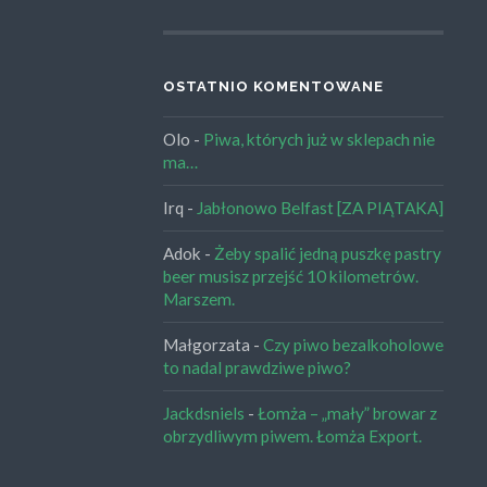
OSTATNIO KOMENTOWANE
Olo
-
Piwa, których już w sklepach nie
ma…
Irq
-
Jabłonowo Belfast [ZA PIĄTAKA]
Adok
-
Żeby spalić jedną puszkę pastry
beer musisz przejść 10 kilometrów.
Marszem.
Małgorzata
-
Czy piwo bezalkoholowe
to nadal prawdziwe piwo?
Jackdsniels
-
Łomża – „mały” browar z
obrzydliwym piwem. Łomża Export.