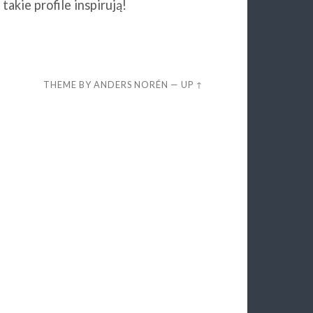
akie profile inspirują!
THEME BY
ANDERS NORÉN
—
UP ↑