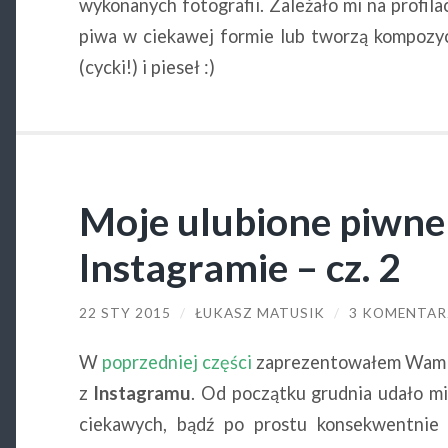
wykonanych fotografii. Zależało mi na profila
piwa w ciekawej formie lub tworzą kompozycj
(cycki!) i pieseł :)
Moje ulubione piwne 
Instagramie – cz. 2
22 STY 2015
/
ŁUKASZ MATUSIK
/
3 KOMENTAR
W
poprzedniej części
zaprezentowałem Wam ki
z
Instagramu
. Od początku grudnia udało mi
ciekawych, bądź po prostu konsekwentnie