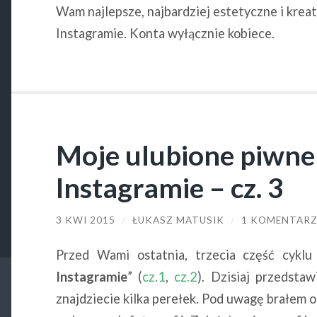
Wam najlepsze, najbardziej estetyczne i krea
Instagramie. Konta wyłącznie kobiece.
Moje ulubione piwne 
Instagramie – cz. 3
3 KWI 2015
/
ŁUKASZ MATUSIK
/
1 KOMENTAR
Przed Wami ostatnia, trzecia część cyklu
Instagramie
” (
cz.1
,
cz.2
). Dzisiaj przedsta
znajdziecie kilka perełek. Pod uwagę brałem o