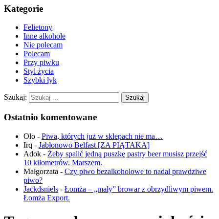
Kategorie
Felietony
Inne alkohole
Nie polecam
Polecam
Przy piwku
Styl życia
Szybki łyk
Szukaj:
Ostatnio komentowane
Olo
-
Piwa, których już w sklepach nie ma…
Irq
-
Jabłonowo Belfast [ZA PIĄTAKA]
Adok
-
Żeby spalić jedną puszkę pastry beer musisz przejść
10 kilometrów. Marszem.
Małgorzata
-
Czy piwo bezalkoholowe to nadal prawdziwe
piwo?
Jackdsniels
-
Łomża – „mały” browar z obrzydliwym piwem.
Łomża Export.