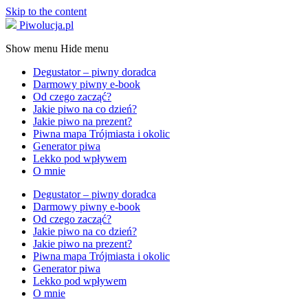
Skip to the content
Piwolucja.pl
Show menu
Hide menu
Degustator – piwny doradca
Darmowy piwny e-book
Od czego zacząć?
Jakie piwo na co dzień?
Jakie piwo na prezent?
Piwna mapa Trójmiasta i okolic
Generator piwa
Lekko pod wpływem
O mnie
Degustator – piwny doradca
Darmowy piwny e-book
Od czego zacząć?
Jakie piwo na co dzień?
Jakie piwo na prezent?
Piwna mapa Trójmiasta i okolic
Generator piwa
Lekko pod wpływem
O mnie