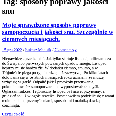
Tag:
sposoby poprawy jakości
snu
Moje sprawdzone sposoby poprawy
samopoczucia i jakości snu. Szczególnie w
ciemnych miesiącach.
15 gru 2022
/
Łukasz Matusik
/
7 komentarzy
Nienawidzę „przedzimia”. Jak tylko startuje listopad, odliczam czas
do Świąt albo pierwszych poważnych opadów śniegu. Listopad
kojarzy mi się bardzo źle. W dodatku ciemno, smutno, a w
Trójmieście pizga po ryju bardziej niż zazwyczaj. Po kilku latach
dołowania się w ostatnich miesiącach roku uznałem, że muszę
wziąć się w garść. Odpalić jakieś protokoły przetrwania,
pokombinować z samopoczuciem i wyprostować złe myśli.
Ogłaszam sukces. Tegoroczny listopad był nawet przyjemny, a
grudzień to już w ogóle rewelka. Postanowiłem podzielić się z wami
moimi radami, przemyśleniami, sposobami i malutką dawką
coachingu.
Czytaj całość