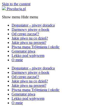
Skip to the content
Piwolucja.pl
Show menu
Hide menu
Degustator – piwny doradca
Darmowy piwny e-book
Od czego zacząć?
Jakie piwo na co dzień?
Jakie piwo na prezent?
Piwna mapa Trójmiasta i okolic
Generator piwa
Lekko pod wpływem
O mnie
Degustator – piwny doradca
Darmowy piwny e-book
Od czego zacząć?
Jakie piwo na co dzień?
Jakie piwo na prezent?
Piwna mapa Trójmiasta i okolic
Generator piwa
Lekko pod wpływem
O mnie