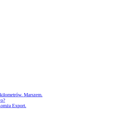
0 kilometrów. Marszem.
wo?
Łomża Export.