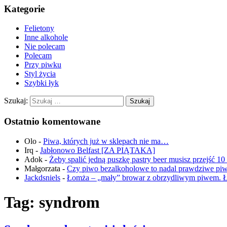
Kategorie
Felietony
Inne alkohole
Nie polecam
Polecam
Przy piwku
Styl życia
Szybki łyk
Szukaj:
Ostatnio komentowane
Olo
-
Piwa, których już w sklepach nie ma…
Irq
-
Jabłonowo Belfast [ZA PIĄTAKA]
Adok
-
Żeby spalić jedną puszkę pastry beer musisz przejść 1
Małgorzata
-
Czy piwo bezalkoholowe to nadal prawdziwe pi
Jackdsniels
-
Łomża – „mały” browar z obrzydliwym piwem. 
Tag:
syndrom