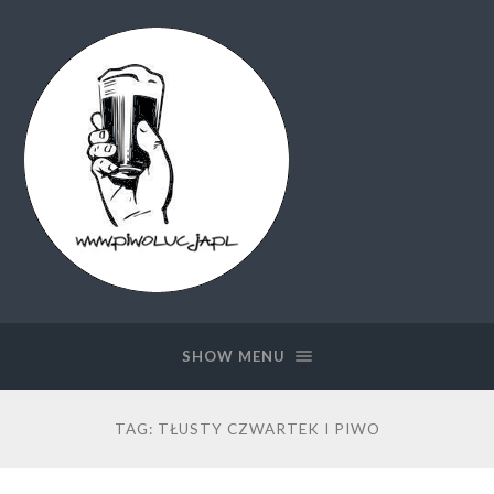
Piwolucja.pl
SHOW MENU
TAG:
TŁUSTY CZWARTEK I PIWO