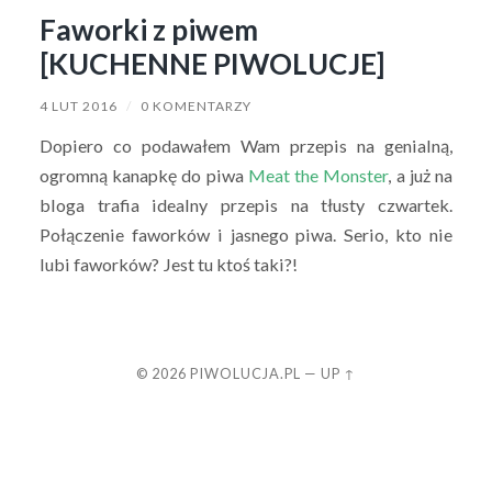
Faworki z piwem
[KUCHENNE PIWOLUCJE]
4 LUT 2016
/
0 KOMENTARZY
Dopiero co podawałem Wam przepis na genialną,
ogromną kanapkę do piwa
Meat the Monster
, a już na
bloga trafia idealny przepis na tłusty czwartek.
Połączenie faworków i jasnego piwa. Serio, kto nie
lubi faworków? Jest tu ktoś taki?!
© 2026
PIWOLUCJA.PL
—
UP ↑