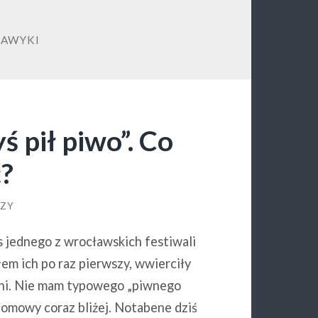
AWYKI
ś pił piwo”. Co
ć?
RZY
 jednego z wrocławskich festiwali
em ich po raz pierwszy, wwierciły
odni. Nie mam typowego „piwnego
łomowy coraz bliżej. Notabene dziś