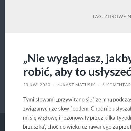
TAG:
ZDROWE N
„Nie wyglądasz, jakby
robić, aby to usłysze
23 KWI 2020
/
ŁUKASZ MATUSIK
/
6 KOMENTA
Tymi słowami „przywitano się” ze mną podczas
związanych ze slow foodem. Choć nie usłyszał
mi się w głowę i rezonowały przez kilka tyg
brzuszka”, choć do wieku uznawanego za prze