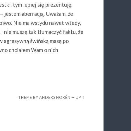
stki, tym lepiej się prezentuję.
— jestem aberracją. Uważam, że
 piwo. Nie ma wstydu nawet wtedy,
. I nie muszę tak tłumaczyć faktu, że
m w agresywną świńską masę po
awno chciałem Wam o nich
THEME BY
ANDERS NORÉN
—
UP ↑