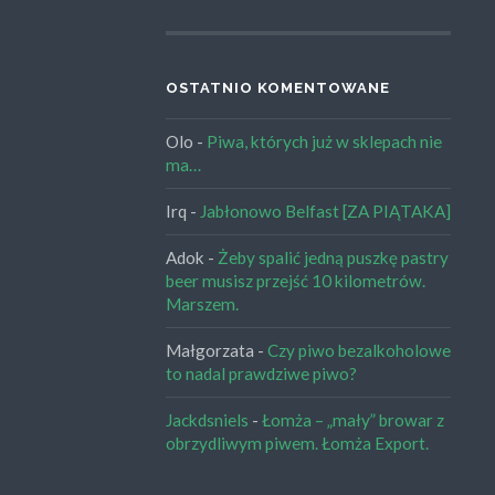
OSTATNIO KOMENTOWANE
Olo
-
Piwa, których już w sklepach nie
ma…
Irq
-
Jabłonowo Belfast [ZA PIĄTAKA]
Adok
-
Żeby spalić jedną puszkę pastry
beer musisz przejść 10 kilometrów.
Marszem.
Małgorzata
-
Czy piwo bezalkoholowe
to nadal prawdziwe piwo?
Jackdsniels
-
Łomża – „mały” browar z
obrzydliwym piwem. Łomża Export.