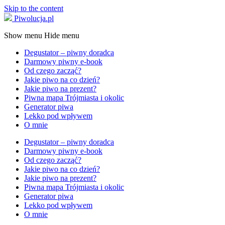
Skip to the content
Piwolucja.pl
Show menu
Hide menu
Degustator – piwny doradca
Darmowy piwny e-book
Od czego zacząć?
Jakie piwo na co dzień?
Jakie piwo na prezent?
Piwna mapa Trójmiasta i okolic
Generator piwa
Lekko pod wpływem
O mnie
Degustator – piwny doradca
Darmowy piwny e-book
Od czego zacząć?
Jakie piwo na co dzień?
Jakie piwo na prezent?
Piwna mapa Trójmiasta i okolic
Generator piwa
Lekko pod wpływem
O mnie