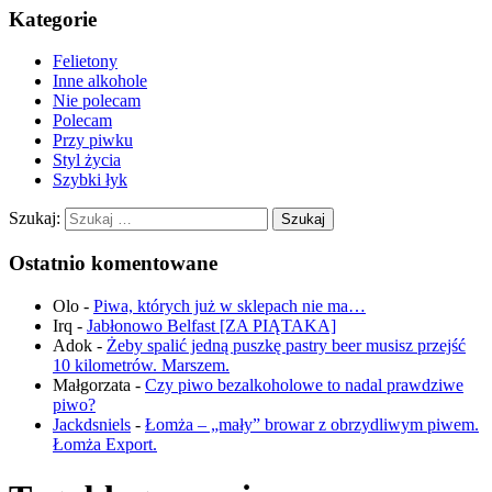
Kategorie
Felietony
Inne alkohole
Nie polecam
Polecam
Przy piwku
Styl życia
Szybki łyk
Szukaj:
Ostatnio komentowane
Olo
-
Piwa, których już w sklepach nie ma…
Irq
-
Jabłonowo Belfast [ZA PIĄTAKA]
Adok
-
Żeby spalić jedną puszkę pastry beer musisz przejść
10 kilometrów. Marszem.
Małgorzata
-
Czy piwo bezalkoholowe to nadal prawdziwe
piwo?
Jackdsniels
-
Łomża – „mały” browar z obrzydliwym piwem.
Łomża Export.