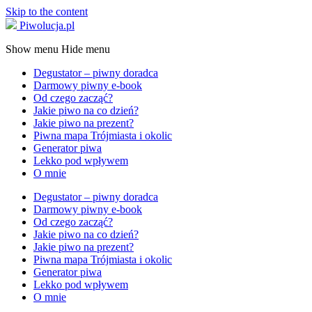
Skip to the content
Piwolucja.pl
Show menu
Hide menu
Degustator – piwny doradca
Darmowy piwny e-book
Od czego zacząć?
Jakie piwo na co dzień?
Jakie piwo na prezent?
Piwna mapa Trójmiasta i okolic
Generator piwa
Lekko pod wpływem
O mnie
Degustator – piwny doradca
Darmowy piwny e-book
Od czego zacząć?
Jakie piwo na co dzień?
Jakie piwo na prezent?
Piwna mapa Trójmiasta i okolic
Generator piwa
Lekko pod wpływem
O mnie