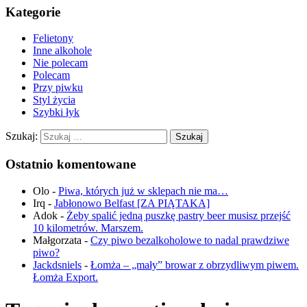
Kategorie
Felietony
Inne alkohole
Nie polecam
Polecam
Przy piwku
Styl życia
Szybki łyk
Szukaj:
Ostatnio komentowane
Olo
-
Piwa, których już w sklepach nie ma…
Irq
-
Jabłonowo Belfast [ZA PIĄTAKA]
Adok
-
Żeby spalić jedną puszkę pastry beer musisz przejść
10 kilometrów. Marszem.
Małgorzata
-
Czy piwo bezalkoholowe to nadal prawdziwe
piwo?
Jackdsniels
-
Łomża – „mały” browar z obrzydliwym piwem.
Łomża Export.