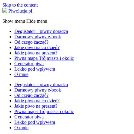
Skip to the content
Piwolucja.pl
Show menu
Hide menu
Degustator – piwny doradca
Darmowy piwny e-book
Od czego zacząć?
Jakie piwo na co dzień?
Jakie piwo na prezent?
Piwna mapa Trójmiasta i okolic
Generator piwa
Lekko pod wpływem
O mnie
Degustator – piwny doradca
Darmowy piwny e-book
Od czego zacząć?
Jakie piwo na co dzień?
Jakie piwo na prezent?
Piwna mapa Trójmiasta i okolic
Generator piwa
Lekko pod wpływem
O mnie