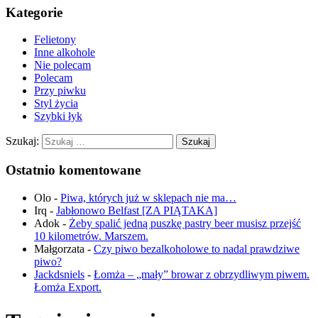
Kategorie
Felietony
Inne alkohole
Nie polecam
Polecam
Przy piwku
Styl życia
Szybki łyk
Szukaj:
Ostatnio komentowane
Olo
-
Piwa, których już w sklepach nie ma…
Irq
-
Jabłonowo Belfast [ZA PIĄTAKA]
Adok
-
Żeby spalić jedną puszkę pastry beer musisz przejść
10 kilometrów. Marszem.
Małgorzata
-
Czy piwo bezalkoholowe to nadal prawdziwe
piwo?
Jackdsniels
-
Łomża – „mały” browar z obrzydliwym piwem.
Łomża Export.