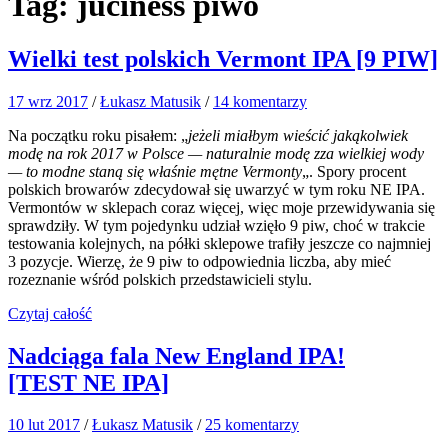
Tag:
juciness piwo
Wielki test polskich Vermont IPA [9 PIW]
17 wrz 2017
/
Łukasz Matusik
/
14 komentarzy
Na początku roku pisałem: „
jeżeli miałbym wieścić jakąkolwiek
modę na rok 2017 w Polsce — naturalnie modę zza wielkiej wody
— to modne staną się właśnie mętne Vermonty
„. Spory procent
polskich browarów zdecydował się uwarzyć w tym roku NE IPA.
Vermontów w sklepach coraz więcej, więc moje przewidywania się
sprawdziły. W tym pojedynku udział wzięło 9 piw, choć w trakcie
testowania kolejnych, na półki sklepowe trafiły jeszcze co najmniej
3 pozycje. Wierzę, że 9 piw to odpowiednia liczba, aby mieć
rozeznanie wśród polskich przedstawicieli stylu.
Czytaj całość
Nadciąga fala New England IPA!
[TEST NE IPA]
10 lut 2017
/
Łukasz Matusik
/
25 komentarzy