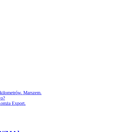
0 kilometrów. Marszem.
wo?
Łomża Export.