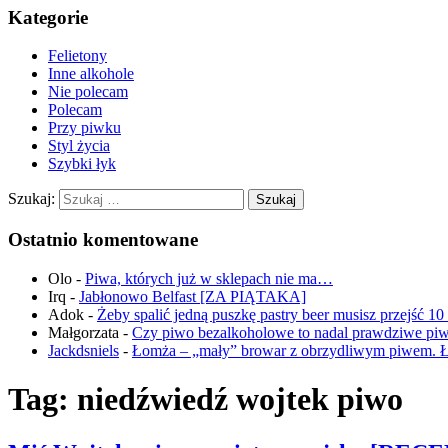
Kategorie
Felietony
Inne alkohole
Nie polecam
Polecam
Przy piwku
Styl życia
Szybki łyk
Szukaj:
Ostatnio komentowane
Olo
-
Piwa, których już w sklepach nie ma…
Irq
-
Jabłonowo Belfast [ZA PIĄTAKA]
Adok
-
Żeby spalić jedną puszkę pastry beer musisz przejść 1
Małgorzata
-
Czy piwo bezalkoholowe to nadal prawdziwe pi
Jackdsniels
-
Łomża – „mały” browar z obrzydliwym piwem. 
Tag:
niedźwiedź wojtek piwo