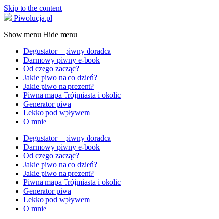
Skip to the content
Piwolucja.pl
Show menu
Hide menu
Degustator – piwny doradca
Darmowy piwny e-book
Od czego zacząć?
Jakie piwo na co dzień?
Jakie piwo na prezent?
Piwna mapa Trójmiasta i okolic
Generator piwa
Lekko pod wpływem
O mnie
Degustator – piwny doradca
Darmowy piwny e-book
Od czego zacząć?
Jakie piwo na co dzień?
Jakie piwo na prezent?
Piwna mapa Trójmiasta i okolic
Generator piwa
Lekko pod wpływem
O mnie