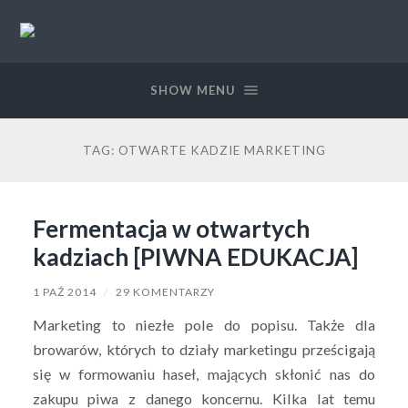
Piwolucja.pl
SHOW MENU
TAG:
OTWARTE KADZIE MARKETING
Fermentacja w otwartych
kadziach [PIWNA EDUKACJA]
1 PAŹ 2014
/
29 KOMENTARZY
Marketing to niezłe pole do popisu. Także dla
browarów, których to działy marketingu prześcigają
się w formowaniu haseł, mających skłonić nas do
zakupu piwa z danego koncernu. Kilka lat temu