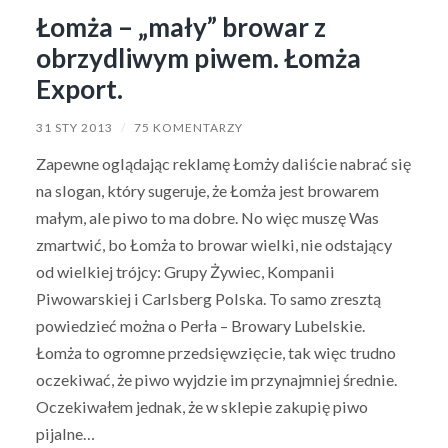
Łomża – „mały” browar z
obrzydliwym piwem. Łomża
Export.
31 STY 2013
/
75 KOMENTARZY
Zapewne oglądając reklamę Łomży daliście nabrać się
na slogan, który sugeruje, że Łomża jest browarem
małym, ale piwo to ma dobre. No więc muszę Was
zmartwić, bo Łomża to browar wielki, nie odstający
od wielkiej trójcy: Grupy Żywiec, Kompanii
Piwowarskiej i Carlsberg Polska. To samo zresztą
powiedzieć można o Perła – Browary Lubelskie.
Łomża to ogromne przedsięwzięcie, tak więc trudno
oczekiwać, że piwo wyjdzie im przynajmniej średnie.
Oczekiwałem jednak, że w sklepie zakupię piwo
pijalne…