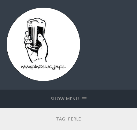
Piwolucja.pl
SHOW MENU
TAG:
PERLE