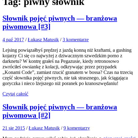
Tag:
piwny słownik
Słownik pojęć piwnych — branżowa
piwomowa [#3]
4 paź 2017
/
Łukasz Matusik
/
3 komentarze
Lejsing powiązałbyś prędzej z jazdą konną niż kraftami, a gushing
kojarzy Ci się co najwyżej z dziwacznym szwedzkim porno z
darknetu? W kontrę grałeś na Pegazusie, kiedy retronosowo
zwróciłeś owsiankę z kolacji, odkrywając przez przypadek
„Konami Code”, zamiast rzucić granatem w bossa? Czas na trzecią
część słownika pojęć piwnych, nie tak strasznego, jak ściągająca
goryczka i nieco lżejszego niż poranek po kranoszwędaniu!
Czytaj całość
Słownik pojęć piwnych — branżowa
piwomowa [#2]
21 sie 2015
/
Łukasz Matusik
/
9 komentarzy