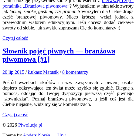
Mam nadzieję przyswoiłeś sobie już określenia z
pierwszej części
poradnika „Branżowa piwomowa”
? Wyjaśniłem w nim takie zwroty
jak
lacing, smoke, gushing
czy
granat
. Stworzyłem dla Ciebie drugą
część branżowej piwomowy. Nieco krótszą, wciąż jednak z
przewodnim walorem edukacyjnym. Jeśli chcesz dodać ciekawe
zwroty od siebie, jak zwykle zapraszam Cię do komentarzy :)
Czytaj całość
Słownik pojęć piwnych — branżowa
piwomowa [#1]
20 lip 2015
/
Łukasz Matusik
/
8 komentarzy
Pośród wszelkich skrótów i nazw związanych z piwem, osoba
dopiero odkrywająca ten świat może szybko się zgubić. Biegnę z
pomocą, oddając do Twojej dyspozycji pierwszą część piwnego
„słowniczka”. Poznaj branżową piwomowę, a jeśli coś jest dla
Ciebie niejasne, widzimy się w komentarzach.
Czytaj całość
© 2026
Piwolucja.pl
Theme by
Anders Norén
—
Up ↑