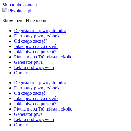
Skip to the content
Piwolucja.pl
Show menu
Hide menu
Degustator – piwny doradca
Darmowy piwny e-book
Od czego zacząć?
Jakie piwo na co dzień?
Jakie piwo na prezent?
Piwna mapa Trójmiasta i okolic
Generator piwa
Lekko pod wpływem
O mnie
Degustator – piwny doradca
Darmowy piwny e-book
Od czego zacząć?
Jakie piwo na co dzień?
Jakie piwo na prezent?
Piwna mapa Trójmiasta i okolic
Generator piwa
Lekko pod wpływem
O mnie