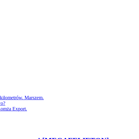
0 kilometrów. Marszem.
wo?
Łomża Export.