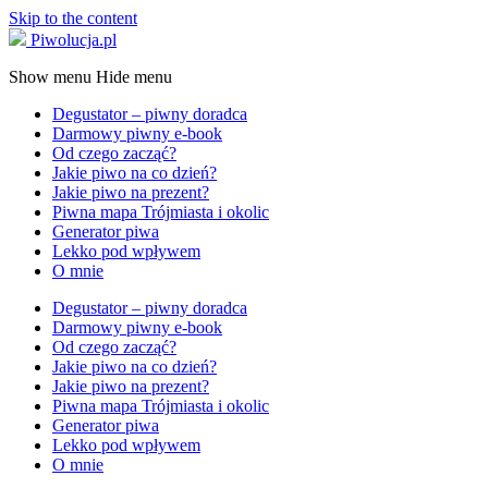
Skip to the content
Piwolucja.pl
Show menu
Hide menu
Degustator – piwny doradca
Darmowy piwny e-book
Od czego zacząć?
Jakie piwo na co dzień?
Jakie piwo na prezent?
Piwna mapa Trójmiasta i okolic
Generator piwa
Lekko pod wpływem
O mnie
Degustator – piwny doradca
Darmowy piwny e-book
Od czego zacząć?
Jakie piwo na co dzień?
Jakie piwo na prezent?
Piwna mapa Trójmiasta i okolic
Generator piwa
Lekko pod wpływem
O mnie