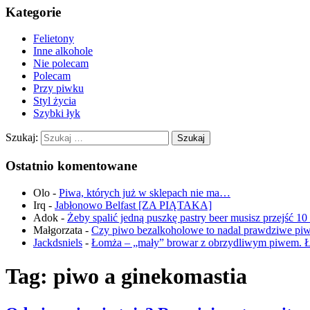
Kategorie
Felietony
Inne alkohole
Nie polecam
Polecam
Przy piwku
Styl życia
Szybki łyk
Szukaj:
Ostatnio komentowane
Olo
-
Piwa, których już w sklepach nie ma…
Irq
-
Jabłonowo Belfast [ZA PIĄTAKA]
Adok
-
Żeby spalić jedną puszkę pastry beer musisz przejść 1
Małgorzata
-
Czy piwo bezalkoholowe to nadal prawdziwe pi
Jackdsniels
-
Łomża – „mały” browar z obrzydliwym piwem. 
Tag:
piwo a ginekomastia