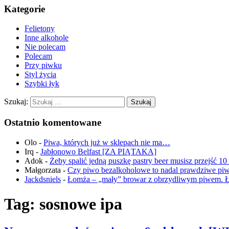
Kategorie
Felietony
Inne alkohole
Nie polecam
Polecam
Przy piwku
Styl życia
Szybki łyk
Szukaj:
Ostatnio komentowane
Olo
-
Piwa, których już w sklepach nie ma…
Irq
-
Jabłonowo Belfast [ZA PIĄTAKA]
Adok
-
Żeby spalić jedną puszkę pastry beer musisz przejść 1
Małgorzata
-
Czy piwo bezalkoholowe to nadal prawdziwe pi
Jackdsniels
-
Łomża – „mały” browar z obrzydliwym piwem. 
Tag:
sosnowe ipa