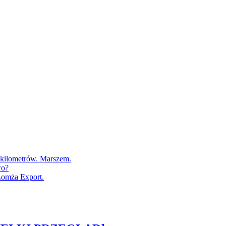
0 kilometrów. Marszem.
wo?
Łomża Export.