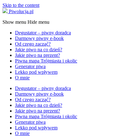
Skip to the content
Piwolucja.pl
Show menu
Hide menu
Degustator – piwny doradca
Darmowy piwny e-book
Od czego zacząć?
Jakie piwo na co dzień?
Jakie piwo na prezent?
Piwna mapa Trójmiasta i okolic
Generator piwa
Lekko pod wpływem
O mnie
Degustator – piwny doradca
Darmowy piwny e-book
Od czego zacząć?
Jakie piwo na co dzień?
Jakie piwo na prezent?
Piwna mapa Trójmiasta i okolic
Generator piwa
Lekko pod wpływem
O mnie