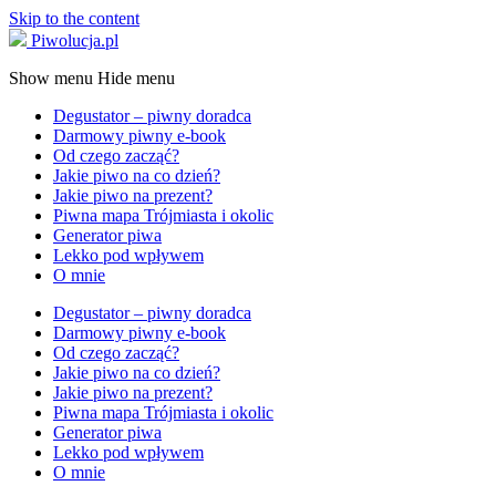
Skip to the content
Piwolucja.pl
Show menu
Hide menu
Degustator – piwny doradca
Darmowy piwny e-book
Od czego zacząć?
Jakie piwo na co dzień?
Jakie piwo na prezent?
Piwna mapa Trójmiasta i okolic
Generator piwa
Lekko pod wpływem
O mnie
Degustator – piwny doradca
Darmowy piwny e-book
Od czego zacząć?
Jakie piwo na co dzień?
Jakie piwo na prezent?
Piwna mapa Trójmiasta i okolic
Generator piwa
Lekko pod wpływem
O mnie