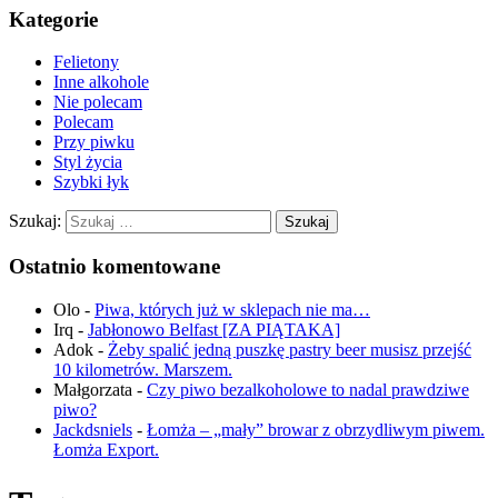
Kategorie
Felietony
Inne alkohole
Nie polecam
Polecam
Przy piwku
Styl życia
Szybki łyk
Szukaj:
Ostatnio komentowane
Olo
-
Piwa, których już w sklepach nie ma…
Irq
-
Jabłonowo Belfast [ZA PIĄTAKA]
Adok
-
Żeby spalić jedną puszkę pastry beer musisz przejść
10 kilometrów. Marszem.
Małgorzata
-
Czy piwo bezalkoholowe to nadal prawdziwe
piwo?
Jackdsniels
-
Łomża – „mały” browar z obrzydliwym piwem.
Łomża Export.