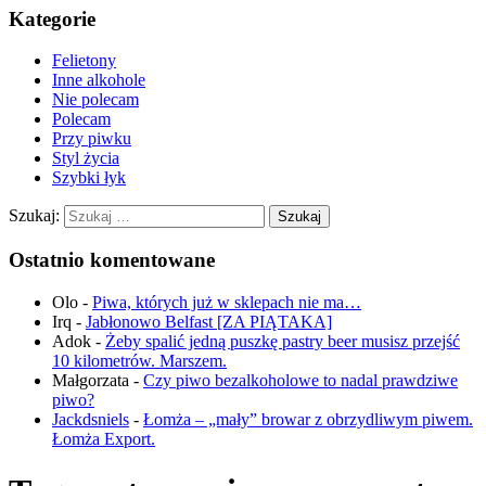
Kategorie
Felietony
Inne alkohole
Nie polecam
Polecam
Przy piwku
Styl życia
Szybki łyk
Szukaj:
Ostatnio komentowane
Olo
-
Piwa, których już w sklepach nie ma…
Irq
-
Jabłonowo Belfast [ZA PIĄTAKA]
Adok
-
Żeby spalić jedną puszkę pastry beer musisz przejść
10 kilometrów. Marszem.
Małgorzata
-
Czy piwo bezalkoholowe to nadal prawdziwe
piwo?
Jackdsniels
-
Łomża – „mały” browar z obrzydliwym piwem.
Łomża Export.