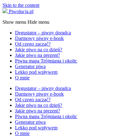
Skip to the content
Piwolucja.pl
Show menu
Hide menu
Degustator – piwny doradca
Darmowy piwny e-book
Od czego zacząć?
Jakie piwo na co dzień?
Jakie piwo na prezent?
Piwna mapa Trójmiasta i okolic
Generator piwa
Lekko pod wpływem
O mnie
Degustator – piwny doradca
Darmowy piwny e-book
Od czego zacząć?
Jakie piwo na co dzień?
Jakie piwo na prezent?
Piwna mapa Trójmiasta i okolic
Generator piwa
Lekko pod wpływem
O mnie