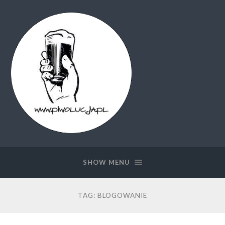
Piwolucja.pl
SHOW MENU
TAG:
BLOGOWANIE