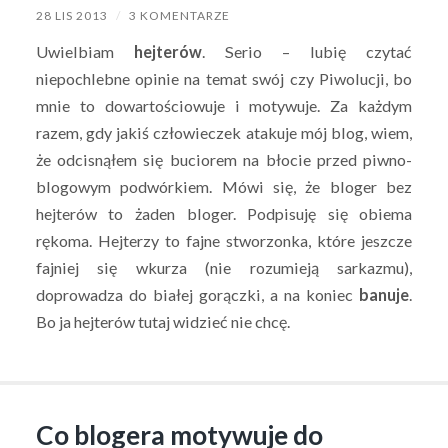
28 LIS 2013
/
3 KOMENTARZE
Uwielbiam
hejterów
. Serio – lubię czytać
niepochlebne opinie na temat swój czy Piwolucji, bo
mnie to dowartościowuje i motywuje. Za każdym
razem, gdy jakiś człowieczek atakuje mój blog, wiem,
że odcisnąłem się buciorem na błocie przed piwno-
blogowym podwórkiem. Mówi się, że bloger bez
hejterów to żaden bloger. Podpisuję się obiema
rękoma. Hejterzy to fajne stworzonka, które jeszcze
fajniej się wkurza (nie rozumieją sarkazmu),
doprowadza do białej gorączki, a na koniec
banuje
.
Bo ja hejterów tutaj widzieć nie chcę.
Co blogera motywuje do