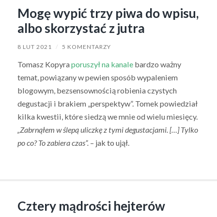
Mogę wypić trzy piwa do wpisu,
albo skorzystać z jutra
8 LUT 2021
/
5 KOMENTARZY
Tomasz Kopyra
poruszył na kanale
bardzo ważny
temat, powiązany w pewien sposób wypaleniem
blogowym, bezsensownością robienia czystych
degustacji i brakiem „perspektyw”. Tomek powiedział
kilka kwestii, które siedzą we mnie od wielu miesięcy.
„Zabrnąłem w ślepą uliczkę z tymi degustacjami. […] Tylko
po co? To zabiera czas”.
– jak to ujął.
Cztery mądrości hejterów