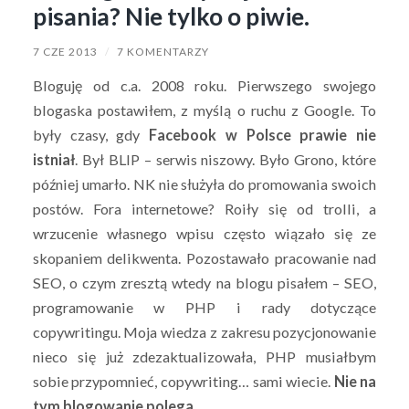
pisania? Nie tylko o piwie.
7 CZE 2013
/
7 KOMENTARZY
Bloguję od c.a. 2008 roku. Pierwszego swojego
blogaska postawiłem, z myślą o ruchu z Google. To
były czasy, gdy
Facebook w Polsce prawie nie
istniał
. Był BLIP – serwis niszowy. Było Grono, które
później umarło. NK nie służyła do promowania swoich
postów. Fora internetowe? Roiły się od trolli, a
wrzucenie własnego wpisu często wiązało się ze
skopaniem delikwenta. Pozostawało pracowanie nad
SEO, o czym zresztą wtedy na blogu pisałem – SEO,
programowanie w PHP i rady dotyczące
copywritingu. Moja wiedza z zakresu pozycjonowanie
nieco się już zdezaktualizowała, PHP musiałbym
sobie przypomnieć, copywriting… sami wiecie.
Nie na
tym blogowanie polega…