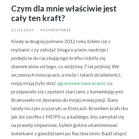
Czym dla mnie właściwie jest
cały ten kraft?
21 LIS 2019
/
4 KOMENTARZE
Kiedy w drugiej połowie 2012 roku biłem się z
myślami, czy założyć bloga o piwie, nastroje i
podejście do raczkującego kraftu różniły się
diametralnie od tego, co widzimy 7 lat później. We
wczesnych miesiącach, a może i latach działalności,
moją misją było dość
agresywne nawracanie
, co
przejawiało się częstymi starciami z komentującymi.
Brakowało mi dystansu do mojej nowej pasji. Bany
latały niczym scyzoryki w Kielcach. Broniłem krafciku
jak żul zasiłku z MOPS-u, a każdego, kto zamykał się
na prawdy objawione, byłem gotów ukamienować
butelkami z gwoździami po Raciborskim. Bądź utopić