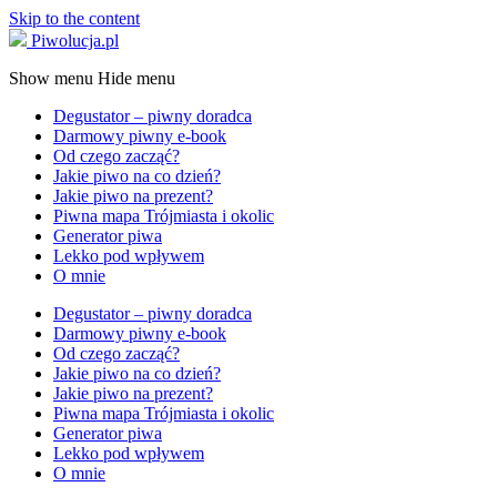
Skip to the content
Piwolucja.pl
Show menu
Hide menu
Degustator – piwny doradca
Darmowy piwny e-book
Od czego zacząć?
Jakie piwo na co dzień?
Jakie piwo na prezent?
Piwna mapa Trójmiasta i okolic
Generator piwa
Lekko pod wpływem
O mnie
Degustator – piwny doradca
Darmowy piwny e-book
Od czego zacząć?
Jakie piwo na co dzień?
Jakie piwo na prezent?
Piwna mapa Trójmiasta i okolic
Generator piwa
Lekko pod wpływem
O mnie