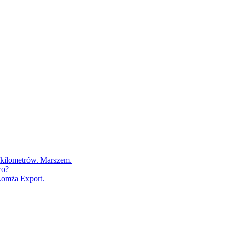
0 kilometrów. Marszem.
wo?
Łomża Export.