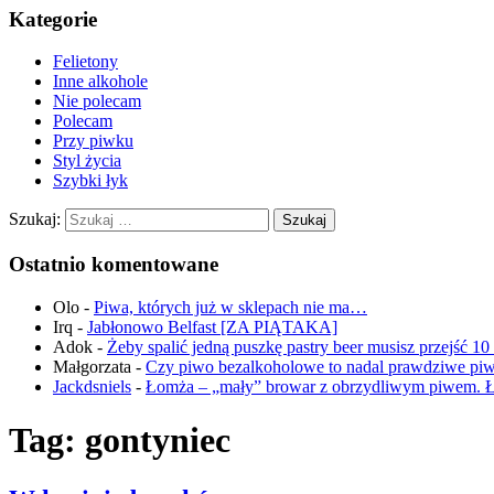
Kategorie
Felietony
Inne alkohole
Nie polecam
Polecam
Przy piwku
Styl życia
Szybki łyk
Szukaj:
Ostatnio komentowane
Olo
-
Piwa, których już w sklepach nie ma…
Irq
-
Jabłonowo Belfast [ZA PIĄTAKA]
Adok
-
Żeby spalić jedną puszkę pastry beer musisz przejść 1
Małgorzata
-
Czy piwo bezalkoholowe to nadal prawdziwe pi
Jackdsniels
-
Łomża – „mały” browar z obrzydliwym piwem. 
Tag:
gontyniec