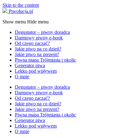
Skip to the content
Piwolucja.pl
Show menu
Hide menu
Degustator – piwny doradca
Darmowy piwny e-book
Od czego zacząć?
Jakie piwo na co dzień?
Jakie piwo na prezent?
Piwna mapa Trójmiasta i okolic
Generator piwa
Lekko pod wpływem
O mnie
Degustator – piwny doradca
Darmowy piwny e-book
Od czego zacząć?
Jakie piwo na co dzień?
Jakie piwo na prezent?
Piwna mapa Trójmiasta i okolic
Generator piwa
Lekko pod wpływem
O mnie