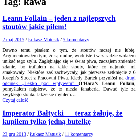
Tag:
kawa
Leann Follain – jeden z najlepszych
stoutów jakie piłem!
2 maj 2015
/
Łukasz Matusik
/
5 komentarzy
Dawno temu pisałem o tym, że stoutów raczej nie lubię.
Argumentowałem tym, że są nudne, wodniste i w zasadzie wolałem
unikać tego stylu. Zagłębiając się w świat piwa, zacząłem zmieniać
zdanie, bo trafiałem na takie stouty, które co najmniej mi
smakowały. Niektóre zaś zachwycały, jak pierwsze zetknięcie z 6
Joseph’s Street z Pracowni Piwa. Kiedy Bartek przyniósł na
drugi
odcinek „Lekko pod wpływem”
O’Hara’s Leann Follain
,
pomyślałem najpierw, że to niezła fanaberia. Dawać tyle za
zwykłego stouta. Jakże się myliłem…
Czytaj całość
Imperator Bałtycki — teraz żałuję, że
kupiłem tylko jedną butelkę
23 gru 2013
/
Łukasz Matusik
/
11 komentarzy