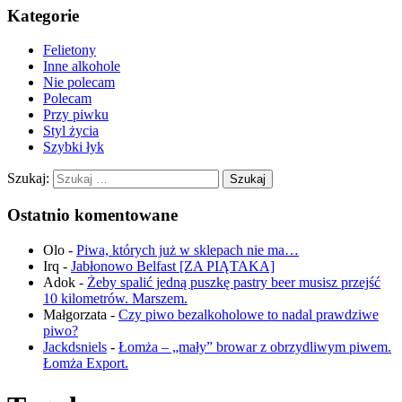
Kategorie
Felietony
Inne alkohole
Nie polecam
Polecam
Przy piwku
Styl życia
Szybki łyk
Szukaj:
Ostatnio komentowane
Olo
-
Piwa, których już w sklepach nie ma…
Irq
-
Jabłonowo Belfast [ZA PIĄTAKA]
Adok
-
Żeby spalić jedną puszkę pastry beer musisz przejść
10 kilometrów. Marszem.
Małgorzata
-
Czy piwo bezalkoholowe to nadal prawdziwe
piwo?
Jackdsniels
-
Łomża – „mały” browar z obrzydliwym piwem.
Łomża Export.