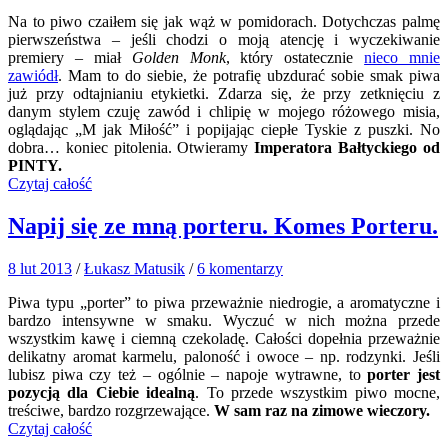
Na to piwo czaiłem się jak wąż w pomidorach. Dotychczas palmę
pierwszeństwa – jeśli chodzi o moją atencję i wyczekiwanie
premiery – miał
Golden Monk
, który ostatecznie
nieco mnie
zawiódł
. Mam to do siebie, że potrafię ubzdurać sobie smak piwa
już przy odtajnianiu etykietki. Zdarza się, że przy zetknięciu z
danym stylem czuję zawód i chlipię w mojego różowego misia,
oglądając „M jak Miłość” i popijając ciepłe Tyskie z puszki. No
dobra… koniec pitolenia. Otwieramy
Imperatora Bałtyckiego od
PINTY.
Czytaj całość
Napij się ze mną porteru. Komes Porteru.
8 lut 2013
/
Łukasz Matusik
/
6 komentarzy
Piwa typu „porter” to piwa przeważnie niedrogie, a aromatyczne i
bardzo intensywne w smaku. Wyczuć w nich można przede
wszystkim kawę i ciemną czekoladę. Całości dopełnia przeważnie
delikatny aromat karmelu, paloność i owoce – np. rodzynki. Jeśli
lubisz piwa czy też – ogólnie – napoje wytrawne, to
porter jest
pozycją dla Ciebie idealną
. To przede wszystkim piwo mocne,
treściwe, bardzo rozgrzewające.
W sam raz na zimowe wieczory.
Czytaj całość