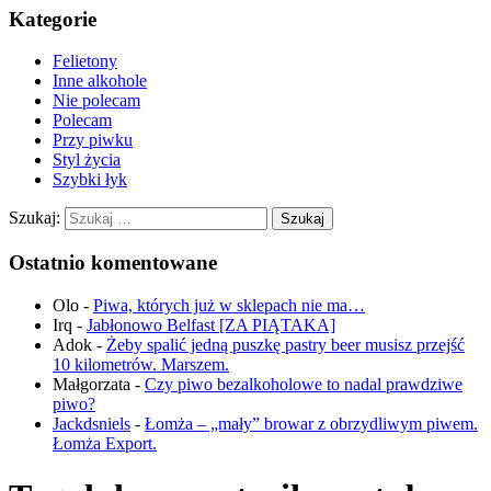
Kategorie
Felietony
Inne alkohole
Nie polecam
Polecam
Przy piwku
Styl życia
Szybki łyk
Szukaj:
Ostatnio komentowane
Olo
-
Piwa, których już w sklepach nie ma…
Irq
-
Jabłonowo Belfast [ZA PIĄTAKA]
Adok
-
Żeby spalić jedną puszkę pastry beer musisz przejść
10 kilometrów. Marszem.
Małgorzata
-
Czy piwo bezalkoholowe to nadal prawdziwe
piwo?
Jackdsniels
-
Łomża – „mały” browar z obrzydliwym piwem.
Łomża Export.