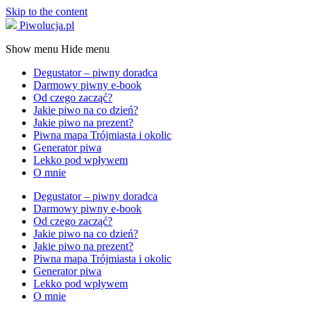
Skip to the content
Piwolucja.pl
Show menu
Hide menu
Degustator – piwny doradca
Darmowy piwny e-book
Od czego zacząć?
Jakie piwo na co dzień?
Jakie piwo na prezent?
Piwna mapa Trójmiasta i okolic
Generator piwa
Lekko pod wpływem
O mnie
Degustator – piwny doradca
Darmowy piwny e-book
Od czego zacząć?
Jakie piwo na co dzień?
Jakie piwo na prezent?
Piwna mapa Trójmiasta i okolic
Generator piwa
Lekko pod wpływem
O mnie