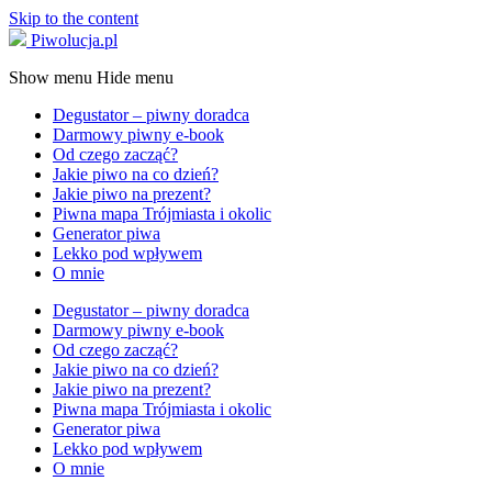
Skip to the content
Piwolucja.pl
Show menu
Hide menu
Degustator – piwny doradca
Darmowy piwny e-book
Od czego zacząć?
Jakie piwo na co dzień?
Jakie piwo na prezent?
Piwna mapa Trójmiasta i okolic
Generator piwa
Lekko pod wpływem
O mnie
Degustator – piwny doradca
Darmowy piwny e-book
Od czego zacząć?
Jakie piwo na co dzień?
Jakie piwo na prezent?
Piwna mapa Trójmiasta i okolic
Generator piwa
Lekko pod wpływem
O mnie