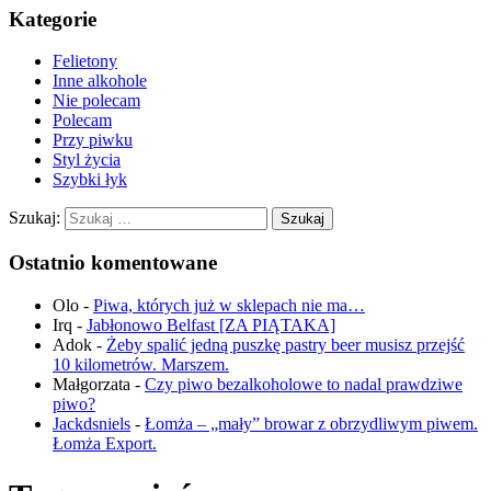
Kategorie
Felietony
Inne alkohole
Nie polecam
Polecam
Przy piwku
Styl życia
Szybki łyk
Szukaj:
Ostatnio komentowane
Olo
-
Piwa, których już w sklepach nie ma…
Irq
-
Jabłonowo Belfast [ZA PIĄTAKA]
Adok
-
Żeby spalić jedną puszkę pastry beer musisz przejść
10 kilometrów. Marszem.
Małgorzata
-
Czy piwo bezalkoholowe to nadal prawdziwe
piwo?
Jackdsniels
-
Łomża – „mały” browar z obrzydliwym piwem.
Łomża Export.