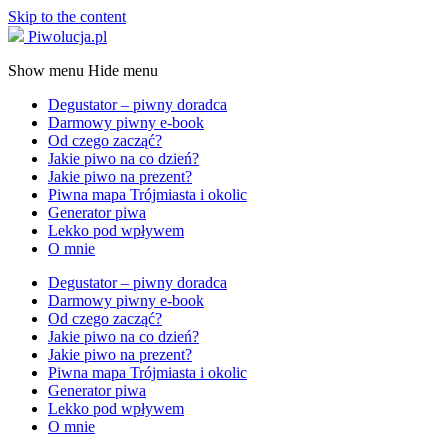
Skip to the content
Piwolucja.pl
Show menu
Hide menu
Degustator – piwny doradca
Darmowy piwny e-book
Od czego zacząć?
Jakie piwo na co dzień?
Jakie piwo na prezent?
Piwna mapa Trójmiasta i okolic
Generator piwa
Lekko pod wpływem
O mnie
Degustator – piwny doradca
Darmowy piwny e-book
Od czego zacząć?
Jakie piwo na co dzień?
Jakie piwo na prezent?
Piwna mapa Trójmiasta i okolic
Generator piwa
Lekko pod wpływem
O mnie