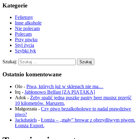
Kategorie
Felietony
Inne alkohole
Nie polecam
Polecam
Przy piwku
Styl życia
Szybki łyk
Szukaj:
Ostatnio komentowane
Olo
-
Piwa, których już w sklepach nie ma…
Irq
-
Jabłonowo Belfast [ZA PIĄTAKA]
Adok
-
Żeby spalić jedną puszkę pastry beer musisz przejść
10 kilometrów. Marszem.
Małgorzata
-
Czy piwo bezalkoholowe to nadal prawdziwe
piwo?
Jackdsniels
-
Łomża – „mały” browar z obrzydliwym piwem.
Łomża Export.