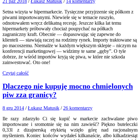
21 paź 2018
/
Łukasz Matusik
/
14 komentarzy
Setna wizyta w hipermarkecie. Tysięczne przyjrzenie się półkom z
piwami importowanymi. Niewiele się w temacie ruszyło,
odnotowałem wręcz delikatną recesję. Jeszcze kilka lat temu
hipermarkety próbowały chociaż poupychać na półkach
zagraniczny kraft. Obecnie — dopasowując się zapewne do
klienteli — stawiają raczej na rodzimy rynek. Importy traktowane są
po macoszemu. Niemalże w każdym większym sklepie – niczym na
konferencji marketingowej — widzimy te same „gęby”. O tyle
dobrze, że wśród importów kryją się piwa, w które nie szkoda
zainwestować. Oto one!
Czytaj całość
Dlaczego nie kupuję mocno chmielonych
piw zza granicy?
8 gru 2014
/
Łukasz Matusik
/
26 komentarzy
Ile razy zdarzyło Ci się kupić w markecie zachwalane piwo
importowane i sromotnie się na nim zawieść? Piękno buteleczki
0,33l z dizajnerską etykietą wzięło górę nad racjonalnym
myśleniem. Koniec końców wydałeś kilkanaście, albo kilkadziesiąt