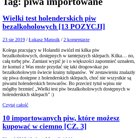
Tag:
piwa importowane
Wielki test holenderskich piw
bezalkoholowych [13 POZYCJI]
23 sie 2019
/
Łukasz Matusik
/
2 komentarze
Kolega pracujący w Holandii zwiózł mi kilka piw
bezalkoholowych, dostępnych w tamtejszych sklepach. Kilka… no,
całą torbę piw. Zamiast wypić je i o większości zapomnieć uznałem,
że komuś z Was może przydać się taki drogowskaz po
bezalkoholowym świecie krainy tulipanów. W zestawieniu znalazły
się piwa dostępne z holenderskich sklepach, choć nie wszystkie są
piwami holenderskich browarów. Bo przecież tytuł wpisu nie
mógłby brzmieć „Wielki test piw bezalkoholowych dostępnych w
holenderskich sklepach” :)
Czytaj całość
10 importowanych piw, które możesz
kupować w ciemno [CZ. 3]