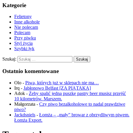
Kategorie
Felietony
Inne alkohole
Nie polecam
Polecam
Przy piwku
Styl życia
Szybki łyk
Szukaj:
Ostatnio komentowane
Olo
-
Piwa, których już w sklepach nie ma…
Irq
-
Jabłonowo Belfast [ZA PIĄTAKA]
Adok
-
Żeby spalić jedną puszkę pastry beer musisz przejść
10 kilometrów. Marszem.
Małgorzata
-
Czy piwo bezalkoholowe to nadal prawdziwe
piwo?
Jackdsniels
-
Łomża – „mały” browar z obrzydliwym piwem.
Łomża Export.