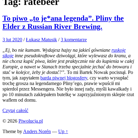
Tag:
ratebeer
To piwo „to je*ana legenda”. Pliny the
Elder z Russian River Brewing.
3 lut 2020
/
Łukasz Matusik
/
3 komentarze
„Ej, bo nie kumam. Wydajesz hajsy na jakieś gówniane
ruskoje
sikoje
inne pseudokraftowe dziwolągi, które wylewasz do kranu, a
nie chcesz kupić piwa, które jest praktycznie nie do kupienia w całej
Europie, a nawet w Stanach trzeba specjalnie jechać do browaru i
stać w kolejce, żeby je dostać?”.
To mi Bartek Nowak pocisnął. Po
tym, jak zapytałem
barda piwnej blogosfery
, czy warto wysupłać
trochę grosza na legendarnego Pliny’ego, prawie wpuścił mi
spierdol przez Messengera. Nie było innej rady, myśli kawalkady i
po 10 minutach zaklepałem butelkę w zaprzyjaźnionym sklepie rzut
waflem od domu.
Czytaj całość
© 2026
Piwolucja.pl
Theme by
Anders Norén
—
Up ↑