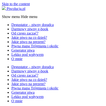
Skip to the content
Piwolucja.pl
Show menu
Hide menu
Degustator – piwny doradca
Darmowy piwny e-book
Od czego zacząć?
Jakie piwo na co dzień?
Jakie piwo na prezent?
Piwna mapa Trójmiasta i okolic
Generator piwa
Lekko pod wpływem
O mnie
Degustator – piwny doradca
Darmowy piwny e-book
Od czego zacząć?
Jakie piwo na co dzień?
Jakie piwo na prezent?
Piwna mapa Trójmiasta i okolic
Generator piwa
Lekko pod wpływem
O mnie