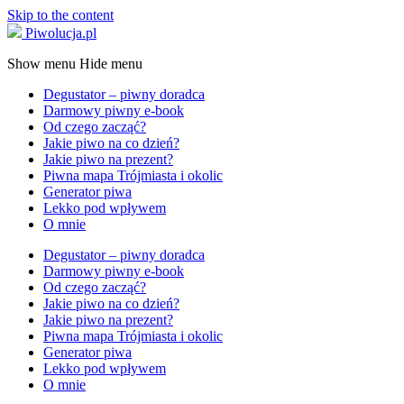
Skip to the content
Piwolucja.pl
Show menu
Hide menu
Degustator – piwny doradca
Darmowy piwny e-book
Od czego zacząć?
Jakie piwo na co dzień?
Jakie piwo na prezent?
Piwna mapa Trójmiasta i okolic
Generator piwa
Lekko pod wpływem
O mnie
Degustator – piwny doradca
Darmowy piwny e-book
Od czego zacząć?
Jakie piwo na co dzień?
Jakie piwo na prezent?
Piwna mapa Trójmiasta i okolic
Generator piwa
Lekko pod wpływem
O mnie