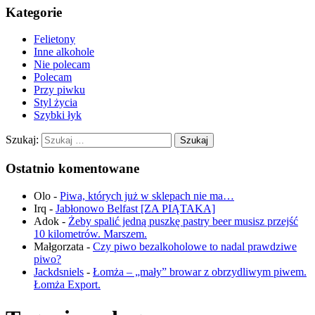
Kategorie
Felietony
Inne alkohole
Nie polecam
Polecam
Przy piwku
Styl życia
Szybki łyk
Szukaj:
Ostatnio komentowane
Olo
-
Piwa, których już w sklepach nie ma…
Irq
-
Jabłonowo Belfast [ZA PIĄTAKA]
Adok
-
Żeby spalić jedną puszkę pastry beer musisz przejść
10 kilometrów. Marszem.
Małgorzata
-
Czy piwo bezalkoholowe to nadal prawdziwe
piwo?
Jackdsniels
-
Łomża – „mały” browar z obrzydliwym piwem.
Łomża Export.