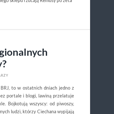
ego sklepu rzucają Remusy po zeta
gionalnych
y?
ARZY
 BRJ, to w ostatnich dniach jedno z
 portale i blogi, lawiną przelatuje
le. Bojkotują wszyscy: od piwoszy,
wnych ludzi, którzy Ciechana wypijają