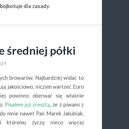
bojkotuje dla zasady.
e średniej półki
RZY
rych browarów. Najbardziej widać to
ują jakościowo, niczym wartość Euro
iej powinno oberwać się właśnie
o.
Pisałem już zresztą
, że z piwami z
 do mnie nawet Pan Marek Jakubiak,
i któremu życzę nieco więcej