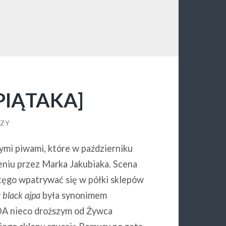
 PIĄTAKA]
RZY
zymi piwami, które w październiku
niu przez Marka Jakubiaka. Scena
 tęgo wpatrywać się w półki sklepów
y
black ajpa
była synonimem
CDA nieco droższym od Żywca