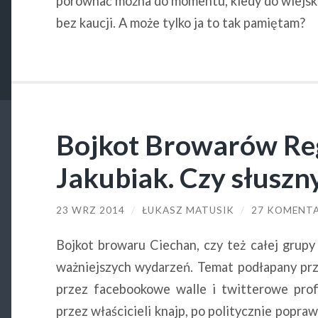
porównać można do momentu, kiedy do wiejski
bez kaucji. A może tylko ja to tak pamiętam?
Bojkot Browarów Re
Jakubiak. Czy słuszn
23 WRZ 2014
/
ŁUKASZ MATUSIK
/
27 KOMENT
Bojkot browaru Ciechan, czy też całej grupy
ważniejszych wydarzeń. Temat podłapany przez
przez facebookowe walle i twitterowe profi
przez właścicieli knajp, po politycznie popra