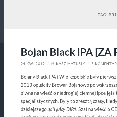
TAG:
BRJ
Bojan Black IPA [ZA
24 KWI 2019
/
ŁUKASZ MATUSIK
/
5 KOMENTA
Bojany Black IPA i Wielkopolskie były pierws
2013 opuściły Browar Bojanowo po wskrzesze
piwna na wieść o niedrogiej ciemnej ipce jęła
specjalistycznych. Były to zresztą czasy, kied
dzisiejszego
qdh juicy DIPA
. Szał na wieść o 