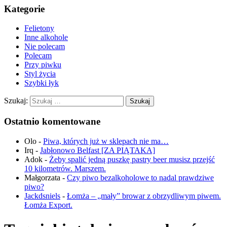
Kategorie
Felietony
Inne alkohole
Nie polecam
Polecam
Przy piwku
Styl życia
Szybki łyk
Szukaj:
Ostatnio komentowane
Olo
-
Piwa, których już w sklepach nie ma…
Irq
-
Jabłonowo Belfast [ZA PIĄTAKA]
Adok
-
Żeby spalić jedną puszkę pastry beer musisz przejść
10 kilometrów. Marszem.
Małgorzata
-
Czy piwo bezalkoholowe to nadal prawdziwe
piwo?
Jackdsniels
-
Łomża – „mały” browar z obrzydliwym piwem.
Łomża Export.