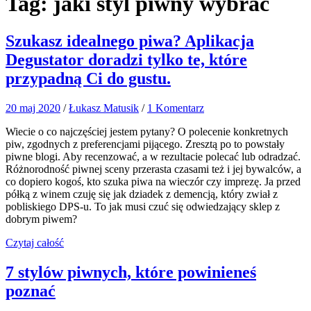
Tag:
jaki styl piwny wybrać
Szukasz idealnego piwa? Aplikacja
Degustator doradzi tylko te, które
przypadną Ci do gustu.
20 maj 2020
/
Łukasz Matusik
/
1 Komentarz
Wiecie o co najczęściej jestem pytany? O polecenie konkretnych
piw, zgodnych z preferencjami pijącego. Zresztą po to powstały
piwne blogi. Aby recenzować, a w rezultacie polecać lub odradzać.
Różnorodność piwnej sceny przerasta czasami też i jej bywalców, a
co dopiero kogoś, kto szuka piwa na wieczór czy imprezę. Ja przed
półką z winem czuję się jak dziadek z demencją, który zwiał z
pobliskiego DPS-u. To jak musi czuć się odwiedzający sklep z
dobrym piwem?
Czytaj całość
7 stylów piwnych, które powinieneś
poznać