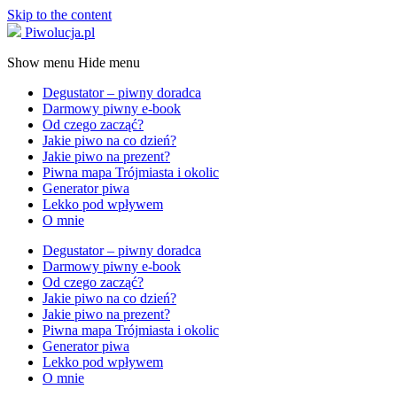
Skip to the content
Piwolucja.pl
Show menu
Hide menu
Degustator – piwny doradca
Darmowy piwny e-book
Od czego zacząć?
Jakie piwo na co dzień?
Jakie piwo na prezent?
Piwna mapa Trójmiasta i okolic
Generator piwa
Lekko pod wpływem
O mnie
Degustator – piwny doradca
Darmowy piwny e-book
Od czego zacząć?
Jakie piwo na co dzień?
Jakie piwo na prezent?
Piwna mapa Trójmiasta i okolic
Generator piwa
Lekko pod wpływem
O mnie