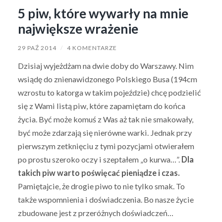
5 piw, które wywarły na mnie
największe wrażenie
29 PAŹ 2014
/
4 KOMENTARZE
Dzisiaj wyjeżdżam na dwie doby do Warszawy. Nim
wsiądę do znienawidzonego Polskiego Busa (194cm
wzrostu to katorga w takim pojeździe) chcę podzielić
się z Wami listą piw, które zapamiętam do końca
życia. Być może komuś z Was aż tak nie smakowały,
być może zdarzają się nierówne warki. Jednak przy
pierwszym zetknięciu z tymi pozycjami otwierałem
po prostu szeroko oczy i szeptałem „o kurwa…”.
Dla
takich piw warto poświęcać pieniądze i czas.
Pamiętajcie, że drogie piwo to nie tylko smak. To
także wspomnienia i doświadczenia. Bo nasze życie
zbudowane jest z przeróżnych doświadczeń…