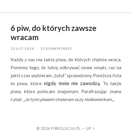
6 piw, do których zawsze
wracam
13 LUT 2014
/
15 KOMENTARZY
Każdy z nas ma takie piwa, do których chętnie wraca.
Pomimo tego, że lubię odkrywać nowe smaki, raz na
jakiś czas wybieram „tytuł” sprawdzony. Poniższa lista
to piwa, które
nigdy mnie nie zawodzą
. To także
piwa, które polecam znajomym. Parafrazując znany
cytat: „
Ja tymi piwami otwieram oczy niedowiarkom
„.
© 2026
PIWOLUCJA.PL
—
UP ↑