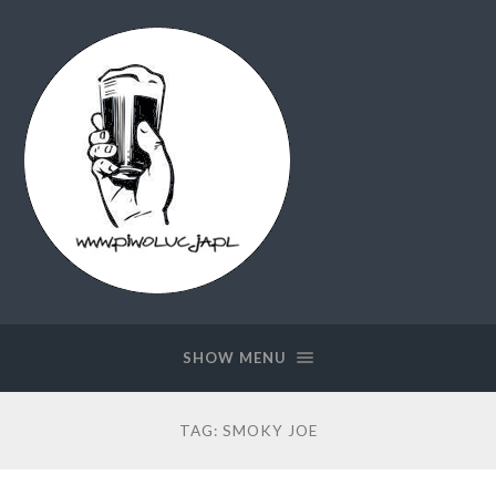
Piwolucja.pl
SHOW MENU
TAG:
SMOKY JOE