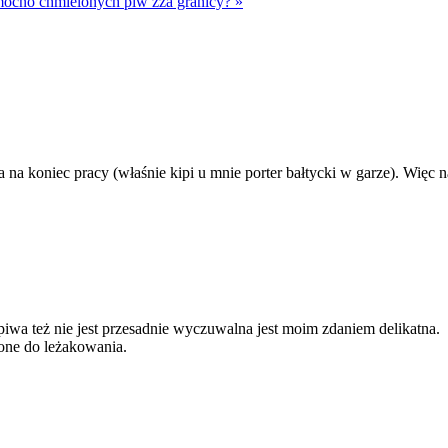
mocno chmielonych piw zza granicy? »
ka na koniec pracy (właśnie kipi u mnie porter bałtycki w garze). Więc 
a też nie jest przesadnie wyczuwalna jest moim zdaniem delikatna.
zone do leżakowania.