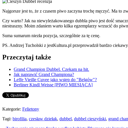
Najgorsze jest to, że z czasem piwo zaczyna trochę męczyć. Ma to zw
Czy warto? Jak na niewyleżakowanego dubbla piwo jest dość smaczne i 
niestraszny. Moim zdaniem warto kilka egzemplarzy wrzucić do piwnic
Suma sumarum niezła pozycja, szczególnie za tę cenę.
PS. Andrzej Tucholski z jestKultura.pl przeprowadził bardzo ciek
Przeczytaj także
Grand Champion Dubbel. Czekam na hit.
Jak naprawić Grand Championa?
Leffe Vieille Cuvee jako wstęp do "Belgów"?
Berliner Kindl Weisse [PIWO MIESIĄCA]
Kategorie:
Felietony
Tagi:
birofilia
,
czesław dziełak
,
dubbel
,
dubbel cieszyński
,
grand cha