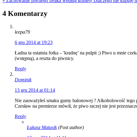
« Zachowanie piwnego freaka według kobiety
Dlaczego nie kupuję 
4 Komentarzy
leepa79
6 gru 2014 at 19:23
Ładna ta ostatnia fotka – 'kradnę’ na pulpit ;) Piwo u mnie cze
(wstępną), a reszta do piwnicy.
Reply
Dominik
13 gru 2014 at 01:14
Nie zauważyłeś smaku gumy balonowej ? Alkoholowość tego piw
Czesław na premierze mówił, że piwo raczej nie jest przeznac
Reply
Łukasz Matusik
(Post author)