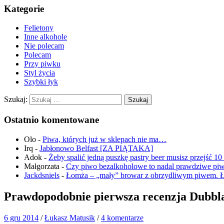
Kategorie
Felietony
Inne alkohole
Nie polecam
Polecam
Przy piwku
Styl życia
Szybki łyk
Szukaj:
Ostatnio komentowane
Olo
-
Piwa, których już w sklepach nie ma…
Irq
-
Jabłonowo Belfast [ZA PIĄTAKA]
Adok
-
Żeby spalić jedną puszkę pastry beer musisz przejść 1
Małgorzata
-
Czy piwo bezalkoholowe to nadal prawdziwe pi
Jackdsniels
-
Łomża – „mały” browar z obrzydliwym piwem. 
Prawdopodobnie pierwsza recenzja Dubbla
6 gru 2014
/
Łukasz Matusik
/
4 komentarze