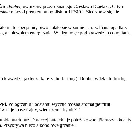
ście
dubbel
, uwarzony przez uznanego Czesława Dziełaka. O tym
ostałem przed premierą w pobliskim TESCO. Sieć znów się nie
o mi to specjalnie, piwo nalało się w sumie na raz. Piana opadła z
łabo, a nalewałem energicznie. Wlałem więc pod krawędź, a co mi tam.
o krawędzi, jakby za karę za brak piany). Dubbel w teku to trochę
wki.
Po ogrzaniu i odstaniu wyczuć można aromat
perfum
w daje masę frajdy, więc czemu by nie? :)
dubbla warto wziąć więcej butelek i je poleżakować. Pierwsze akcenty
ła. Przykrywa nieco alkoholowe grzanie.