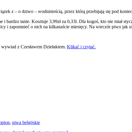
iązek z – o dziwo – wodnistością, przez którą przebijają się pod konie
bardzo tanie. Kosztuje 3,99zł za 0,33l. Dla kogoś, kto nie miał styczn
y i zapomnieć o nich na kilkanaście miesięcy. Na wieczór piwo jak ul
awy wywiad z Czesławem Dziełakiem.
Klikać i czytać.
mpion
,
piwa belgijskie