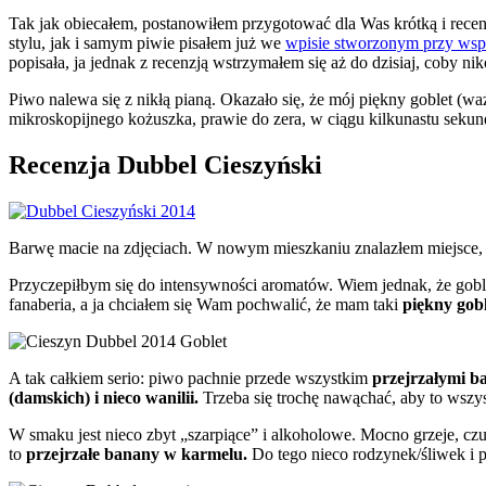
Tak jak obiecałem, postanowiłem przygotować dla Was krótką i rece
stylu, jak i samym piwie pisałem już we
wpisie stworzonym przy wsp
popisała, ja jednak z recenzją wstrzymałem się aż do dzisiaj, coby n
Piwo nalewa się z nikłą pianą. Okazało się, że mój piękny goblet (wa
mikroskopijnego kożuszka, prawie do zera, w ciągu kilkunastu sekund.
Recenzja Dubbel Cieszyński
Barwę macie na zdjęciach. W nowym mieszkaniu znalazłem miejsce, 
Przyczepiłbym się do intensywności aromatów. Wiem jednak, że goblet
fanaberia, a ja chciałem się Wam pochwalić, że mam taki
piękny gobl
A tak całkiem serio: piwo pachnie przede wszystkim
przejrzałymi 
(damskich) i nieco wanilii.
Trzeba się trochę nawąchać, aby to wszy
W smaku jest nieco zbyt „szarpiące” i alkoholowe. Mocno grzeje, czu
to
przejrzałe banany w karmelu.
Do tego nieco rodzynek/śliwek i pr