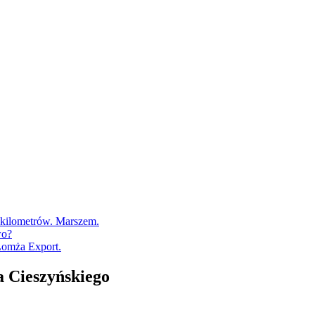
0 kilometrów. Marszem.
wo?
Łomża Export.
 Cieszyńskiego