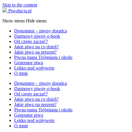
Skip to the content
Piwolucja.pl
Show menu
Hide menu
Degustator – piwny doradca
Darmowy piwny e-book
Od czego zacząć?
Jakie piwo na co dzień?
Jakie piwo na prezent?
Piwna mapa Trójmiasta i okolic
Generator piwa
Lekko pod wpływem
O mnie
Degustator – piwny doradca
Darmowy piwny e-book
Od czego zacząć?
Jakie piwo na co dzień?
Jakie piwo na prezent?
Piwna mapa Trójmiasta i okolic
Generator piwa
Lekko pod wpływem
O mnie