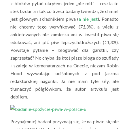
z bloków pytań ukryłem jeden „nie-mit” – reszta to
stek bzdur, a i tak co trzeci badany twierdzi, że chmiel
jest głównym składnikiem piwa (
a nie jest
). Ponadto
nie chcemy tego weryfikować (
71,3%
), a wielu z
ankietowanych nie zamierza ani w kwestii piwa się
edukować, ani pić piw lepszych/droższych (
11,3%
).
Powstaje pytanie – blogować dla garstki, czy
zaprzestać? No chyba, że ktoś pisze bloga do szuflady
i szaleje w komenatarzach na Onecie, niczym Robin
Hood wyzwalając uciśnionych z pod jarzma
redaktorskiej nagonki. Ja nie mam tyle siły, ale
tłumaczyć półgłówkom, że autor artykułu jest
debilem.
Przynajmniej badani przyznają się, że na piwie się nie