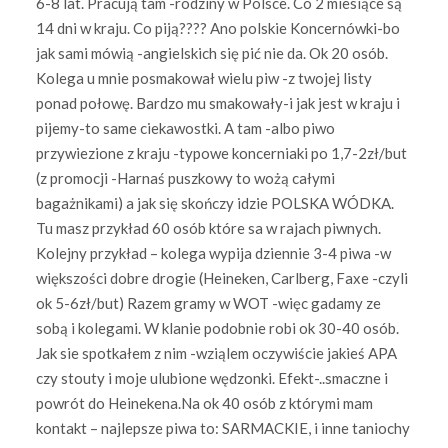
6-8 lat. Pracują tam -rodziny w Polsce. Co 2 miesiące są
14 dni w kraju. Co piją???? Ano polskie Koncernówki-bo
jak sami mówią -angielskich się pić nie da. Ok 20 osób.
Kolega u mnie posmakował wielu piw -z twojej listy
ponad połowę. Bardzo mu smakowały-i jak jest w kraju i
pijemy-to same ciekawostki. A tam -albo piwo
przywiezione z kraju -typowe koncerniaki po 1,7-2zł/but
(z promocji -Harnaś puszkowy to wożą całymi
bagażnikami) a jak się skończy idzie POLSKA WÓDKA.
Tu masz przykład 60 osób które sa w rajach piwnych.
Kolejny przykład – kolega wypija dziennie 3-4 piwa -w
większości dobre drogie (Heineken, Carlberg, Faxe -czyli
ok 5-6zł/but) Razem gramy w WOT -więc gadamy ze
sobą i kolegami. W klanie podobnie robi ok 30-40 osób.
Jak sie spotkałem z nim -wziąlem oczywiście jakieś APA
czy stouty i moje ulubione wędzonki. Efekt-..smaczne i
powrót do Heinekena.Na ok 40 osób z którymi mam
kontakt – najlepsze piwa to: SARMACKIE, i inne taniochy