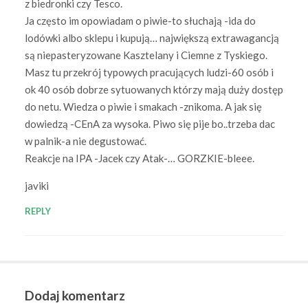
z biedronki czy Tesco.
Ja często im opowiadam o piwie-to słuchają -ida do
lodówki albo sklepu i kupują… największą extrawagancją
są niepasteryzowane Kasztelany i Ciemne z Tyskiego.
Masz tu przekrój typowych pracujących ludzi-60 osób i
ok 40 osób dobrze sytuowanych którzy mają duży dostęp
do netu. Wiedza o piwie i smakach -znikoma. A jak się
dowiedzą -CEnA za wysoka. Piwo się pije bo..trzeba dac
w palnik-a nie degustować.
Reakcje na IPA -Jacek czy Atak-… GORZKIE-bleee.
javiki
REPLY
Dodaj komentarz