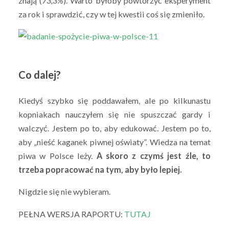
znają (
73,3%
). Warto byłoby powtórzyć eksperyment
za rok i sprawdzić, czy w tej kwestii coś się zmieniło.
Co dalej?
Kiedyś szybko się poddawałem, ale po kilkunastu
kopniakach nauczyłem się nie spuszczać gardy i
walczyć. Jestem po to, aby edukować. Jestem po to,
aby „nieść kaganek piwnej oświaty”. Wiedza na temat
piwa w Polsce leży.
A skoro z czymś jest źle, to
trzeba popracować na tym, aby było lepiej.
Nigdzie się nie wybieram.
PEŁNA WERSJA RAPORTU:
TUTAJ