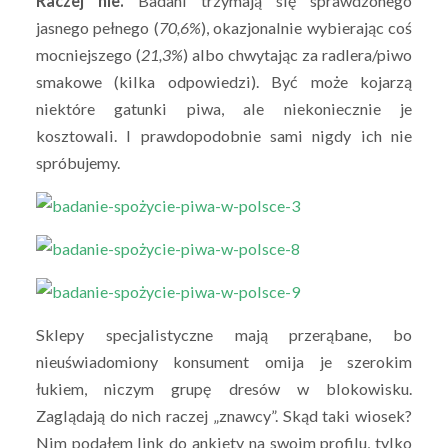
Raczej nie.
Badani trzymają się sprawdzonego
jasnego pełnego (
70,6%
), okazjonalnie wybierając coś
mocniejszego (
21,3%
) albo chwytając za radlera/piwo
smakowe (kilka odpowiedzi). Być może kojarzą
niektóre gatunki piwa, ale niekoniecznie je
kosztowali. I prawdopodobnie sami nigdy ich nie
spróbujemy.
Sklepy specjalistyczne mają przerąbane, bo
nieuświadomiony konsument omija je szerokim
łukiem, niczym grupę dresów w blokowisku.
Zaglądają do nich raczej „znawcy”. Skąd taki wiosek?
Nim podałem link do ankiety na swoim profilu, tylko