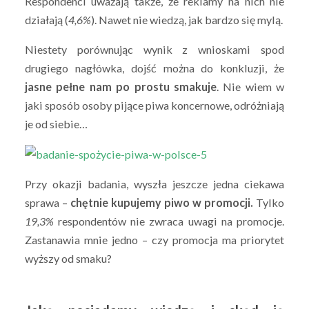
Respondenci uważają także, że reklamy na nich nie
działają (
4,6%
). Nawet nie wiedzą, jak bardzo się mylą.
Niestety porównując wynik z wnioskami spod
drugiego nagłówka, dojść można do konkluzji, że
jasne pełne nam po prostu smakuje
. Nie wiem w
jaki sposób osoby pijące piwa koncernowe, odróżniają
je od siebie…
Przy okazji badania, wyszła jeszcze jedna ciekawa
sprawa –
chętnie kupujemy piwo w promocji.
Tylko
19,3%
respondentów nie zwraca uwagi na promocje.
Zastanawia mnie jedno – czy promocja ma priorytet
wyższy od smaku?