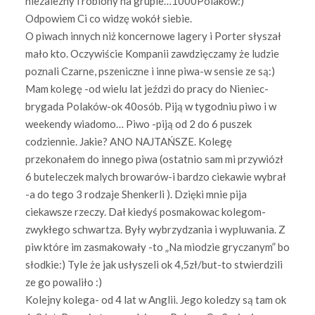
niezalezny i robiony na grupie…1000Polaków:)
Odpowiem Ci co widzę wokół siebie.
O piwach innych niż koncernowe lagery i Porter słyszał
mało kto. Oczywiście Kompanii zawdzięczamy że ludzie
poznali Czarne, pszeniczne i inne piwa-w sensie ze są:)
Mam kolegę -od wielu lat jeździ do pracy do Nieniec-
brygada Polaków-ok 40osób. Piją w tygodniu piwo i w
weekendy wiadomo… Piwo -piją od 2 do 6 puszek
codziennie. Jakie? ANO NAJTAŃSZE. Kolegę
przekonałem do innego piwa (ostatnio sam mi przywiózł
6 buteleczek malych browarów-i bardzo ciekawie wybrał
-a do tego 3 rodzaje Shenkerli ). Dzięki mnie pija
ciekawsze rzeczy. Dał kiedyś posmakowac kolegom-
zwykłego schwartza. Były wybrzydzania i wypluwania. Z
piw które im zasmakowały -to „Na miodzie gryczanym” bo
słodkie:) Tyle że jak usłyszeli ok 4,5zł/but-to stwierdzili
ze go powaliło :)
Kolejny kolega- od 4 lat w Anglii. Jego koledzy są tam ok