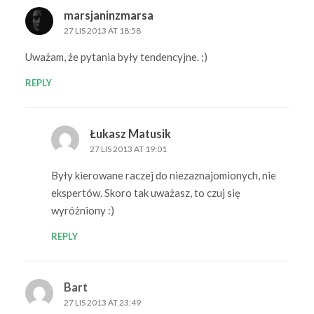
marsjaninzmarsa
27 LIS 2013 AT 18:58
Uważam, że pytania były tendencyjne. ;)
REPLY
Łukasz Matusik
27 LIS 2013 AT 19:01
Były kierowane raczej do niezaznajomionych, nie
ekspertów. Skoro tak uważasz, to czuj się
wyróżniony :)
REPLY
Bart
27 LIS 2013 AT 23:49