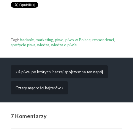
Tagi:
badanie
,
marketing
,
piwo
,
piwo w Polsce
,
respondenci
,
spożycie piwa
,
wiedza
,
wiedza o piwie
« 4 piwa, po których inaczej spojrzysz na ten napój
Cztery mądrości hejterów »
7 Komentarzy