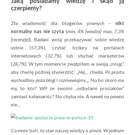
Jaką posiadamy wiedzę i skąd ją
czerpiemy?
Zła wiadomość dla blogerów piwnych –
nikt
normalny nas nie czyta
(
min. 4% [wiedza] max. 7,3%
[recenzje]
). Badani wolą przekazywać sobie wiedzę
ustnie (
57,3%
), czytać bzdury na portalach
internetowych (
32,7%
) lub słuchać marketerów
(
28,7%
). W tym momencie zwątpiłem w swoją „misję”,
aby chwilę później stwierdzić: „
Hej… chwila. Po prostu
wychodźmy poza blogi i rozmawiajmy.
„. No bo skoro nie
my, to kto? WP ze swoimi „odbytami prosiaków”
zamiast kałamarnic? No chyba nie. A nawet na pewno
nie…
Co mnie boli, to stan naszej wiedzy o piwie. W jednym