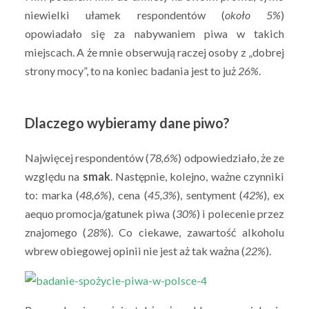
niewielki ułamek respondentów (
około 5%
)
opowiadało się za nabywaniem piwa w takich
miejscach. A że mnie obserwują raczej osoby z „dobrej
strony mocy”, to na koniec badania jest to już
26%
.
Dlaczego wybieramy dane piwo?
Najwięcej respondentów (
78,6%
) odpowiedziało, że ze
względu na
smak
. Następnie, kolejno, ważne czynniki
to: marka (
48,6%
), cena (
45,3%
), sentyment (
42%
), ex
aequo promocja/gatunek piwa (
30%
) i polecenie przez
znajomego (
28%
). Co ciekawe, zawartość alkoholu
wbrew obiegowej opinii nie jest aż tak ważna (
22%
).