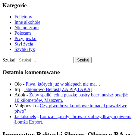
Kategorie
Felietony
Inne alkohole
Nie polecam
Polecam
Przy piwku
Styl życia
Szybki łyk
Szukaj:
Ostatnio komentowane
Olo
-
Piwa, których już w sklepach nie ma…
Irq
-
Jabłonowo Belfast [ZA PIĄTAKA]
Adok
-
Żeby spalić jedną puszkę pastry beer musisz przejść
10 kilometrów. Marszem.
Małgorzata
-
Czy piwo bezalkoholowe to nadal prawdziwe
piwo?
Jackdsniels
-
Łomża – „mały” browar z obrzydliwym piwem.
Łomża Export.
Imperator Bałtycki Sherry Oloroso BA vs