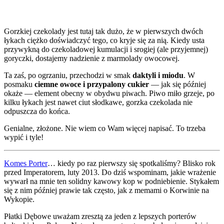
Gorzkiej czekolady jest tutaj tak dużo, że w pierwszych dwóch
łykach ciężko doświadczyć tego, co kryje się za nią. Kiedy usta
przywykną do czekoladowej kumulacji i srogiej (ale przyjemnej)
goryczki, dostajemy nadzienie z marmolady owocowej.
Ta zaś, po ogrzaniu, przechodzi w smak
daktyli i miodu
. W
posmaku
ciemne owoce i przypalony cukier
— jak się później
okaże — element obecny w obydwu piwach. Piwo miło grzeje, po
kilku łykach jest nawet ciut słodkawe, gorzka czekolada nie
odpuszcza do końca.
Genialne, złożone. Nie wiem co Wam więcej napisać. To trzeba
wypić i tyle!
Komes Porter
… kiedy po raz pierwszy się spotkaliśmy? Blisko rok
przed Imperatorem, luty 2013. Do dziś wspominam, jakie wrażenie
wywarł na mnie ten solidny kawowy kop w podniebienie. Stykałem
się z nim później prawie tak często, jak z memami o Korwinie na
Wykopie.
Płatki Dębowe uważam zresztą za jeden z lepszych porterów