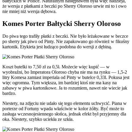
bałtyckich w Polsce. Naturalnym następstwem była więc nadzieja,
że wersja z płatkami z beczki po Sherry Oloroso urwie mi to i owo
nie mniej niż wersja dębowa.
Komes Porter Bałtycki Sherry Oloroso
Do piwa tego trafiły płatki z beczki. Nie było leżakowane w beczce
po sherry jak piwo od Pinty. Nie zapakowano go również w fikuśny
kartonik. Etykieta jest łudząco podobna do wersji z dębiną.
Koszt butelki to 7,50 zł za 0,5l. Możecie więc kupić — w
wyobraźni, bo Imperatora Oloroso chyba nie ma na rynku — 1,5-2
litry Komesa zamiast imperiala od Pinty w butelce 0,33l. Pokusa jest
więc ogromna. Tym większa, im bardziej ktoś nie ma kasy na
zabawy w piwa kartonikowe. Ja to rozumiem, nawet nie wiecie jak
bardzo.
Niestety, na zdjęciu nie udało się tego elementu uchwycić. Piana w
porterze od Fortuny wpada właściwie w kolor żółty. Być może to
zasługa wczesnojesiennego słońca, jednak efekt był przyjemny dla
oka. Niestety, szybko uciekła ze szkła.