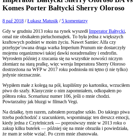
Komes Porter Bałtycki Sherry Oloroso
8 paź 2018
/
Łukasz Matusik
/
5 komentarzy
Gdy w grudniu 2013 roku na rynek wyszedł
Imperator Bałtycki
,
omal nie obsikałem pieluchomajtek. To była jedna z większych
kraftowych podniet w moim życiu. Nawet Samiec Alfa czy
przehype’owana druga warka Imperium Prunum nie dostarczyły
mojemu organizmowi takiej dawki noradrenaliny i endrofin.
Wyrosłem później z rzucania się na wszystkie nowości niczym
złomiarz na starą pralkę, więc wersja Imperatora Sherry Oloroso
dostrzeżona na WFP w 2017 roku podniosła mi tętno (i nie tylko)
jedynie nieznacznie.
Wypiłem małe z kolegą na pół, kupiliśmy po kartoniku, wrzuciłem
piwo do szafy. Klasycznie o nim zapomniałem, odkopałem po
półtora roku. Scenariusz numer 106, jeśli o mnie chodzi.
Powtarzalny jak bluzgi w filmach Vegi.
Na działkę, tym razem, zabrałem porządne szkło. Do takiego piwa
trzeba podchodzić z szacunkiem, wspominając ten dreszcz emocji,
kiedy jedna z Czytelniczek — poprosiwszy mnie w 2013 roku o
zakup kilku butelek — później się na mnie obraziła i powiedziała,
że mam je sobie wziąć. Po czym mnie zbanowała.