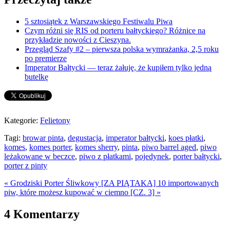
5 sztosiątek z Warszawskiego Festiwalu Piwa
Czym różni się RIS od porteru bałtyckiego? Różnice na
przykładzie nowości z Cieszyna.
Przegląd Szafy #2 – pierwsza polska wymrażanka, 2,5 roku
po premierze
Imperator Bałtycki — teraz żałuję, że kupiłem tylko jedną
butelkę
Kategorie:
Felietony
Tagi:
browar pinta
,
degustacja
,
imperator bałtycki
,
koes płatki
,
komes
,
komes porter
,
komes sherry
,
pinta
,
piwo barrel aged
,
piwo
leżakowane w beczce
,
piwo z płatkami
,
pojedynek
,
porter bałtycki
,
porter z pinty
« Grodziski Porter Śliwkowy [ZA PIĄTAKA]
10 importowanych
piw, które możesz kupować w ciemno [CZ. 3] »
4 Komentarzy