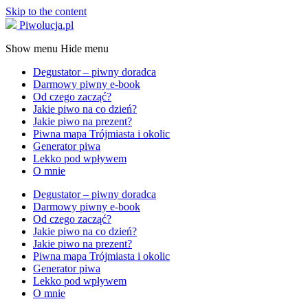
Skip to the content
Piwolucja.pl
Show menu
Hide menu
Degustator – piwny doradca
Darmowy piwny e-book
Od czego zacząć?
Jakie piwo na co dzień?
Jakie piwo na prezent?
Piwna mapa Trójmiasta i okolic
Generator piwa
Lekko pod wpływem
O mnie
Degustator – piwny doradca
Darmowy piwny e-book
Od czego zacząć?
Jakie piwo na co dzień?
Jakie piwo na prezent?
Piwna mapa Trójmiasta i okolic
Generator piwa
Lekko pod wpływem
O mnie