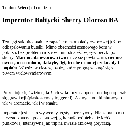
Trudno. Więcej dla mnie :)
Imperator Bałtycki Sherry Oloroso BA
Ten tęgi sukinkot atakuje zapachem marmolady owocowej już po
odkapslowaniu butelki. Mimo obecności sosnowego boru w
pobliżu, bez problemu idzie w nim odnaleźć wpływ beczki po
sherry.
Marmolada owocowa
(wiem, że się powtarzam),
ciemne
owoce, nieco miodu, daktyle, figi, trochę ciemnej czekolady i
popiołu
. Wpędzi w ekstazę osoby, które pragną zetknąć się z
piwem wielowymiarowym.
Prezentuje się świetnie, kożuch w kolorze cappuccino długo opierał
się grawitacji (płaskoziemcy triggered). Żadnych nut bimbrowych
tak w aromacie, jak i w smaku.
Imperator jest nisko wysycony, gęsty i agresywny. Nie zabrano mu
niczego z wersji podstawowej, gdy ranił podniebienie krótką,
punktową, intensywną jak trip na kwasie ziołową goryczką.