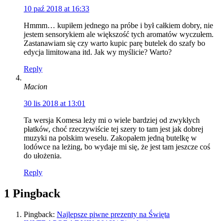
10 paź 2018 at 16:33
Hmmm… kupiłem jednego na próbe i był całkiem dobry, nie
jestem sensorykiem ale większość tych aromatów wyczułem.
Zastanawiam się czy warto kupic parę butelek do szafy bo
edycja limitowana itd. Jak wy myślicie? Warto?
Reply
Macion
30 lis 2018 at 13:01
Ta wersja Komesa leży mi o wiele bardziej od zwykłych
płatków, choć rzeczywiście tej szery to tam jest jak dobrej
muzyki na polskim weselu. Zakopałem jedną butelkę w
lodówce na leżing, bo wydaje mi się, że jest tam jeszcze coś
do ułożenia.
Reply
1 Pingback
Pingback:
Najlepsze piwne prezenty na Święta