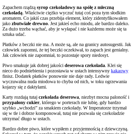
Zapachem rządzą
syrop czekoladowy na spółę z mleczną
czekoladą
. Właściwie ciężko wyczuć tutaj coś poza tym słodkim
aromatem. Co jakiś czas przebija element, który zidentyfikowałem
jako
zbutwiałe drewno
. Jest jakieś echo miodu, ale bardzo daleko.
Za dużo trzeba wąchać, aby je wyłapać i nie każdemu może się ta
sztuka udać.
Płatków z beczki nie ma. A może są, ale na granicy autosugestii. Jak
człowiek zapomni, że tej beczki oczekiwał, to zapach jest genialny.
Jak człowiek nie zapomniał, to pozostaje spory niedosyt.
Piwo smakuje jak dobrej jakości
deserowa czekolada
. Klei się
nieco do podniebienia i pozostawia w ustach intensywny
kakaowy
finisz. Dodatek płatków ponownie nie daje rady. Ledwie
wyczuwalna nuda miodowa to chyba od nich, w toku ogrzewania
kojarzy się z daktylami.
Karty rozdają tutaj
czekolada deserowa
, niezbyt mocna paloność i
przypalony cukier
, którego w porterach nie lubię, gdy bardzo
szybko „wchodzi” za smakiem czekolady. W Imperatorze trzymał
się w tle i dobrze komponował, tutaj nie pozwala się czekoladzie
utrzymać długo w ustach.
Bardzo dobre piwo, które wypiłem z przyjemnością z dziewczyną.