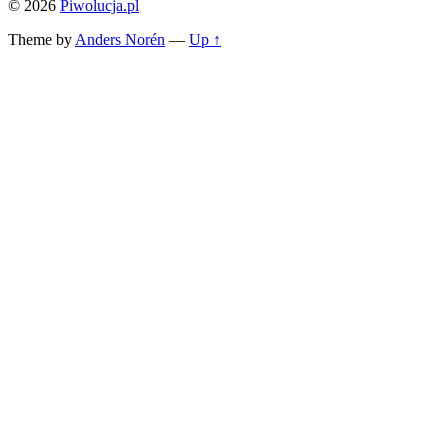
© 2026
Piwolucja.pl
Theme by
Anders Norén
—
Up ↑