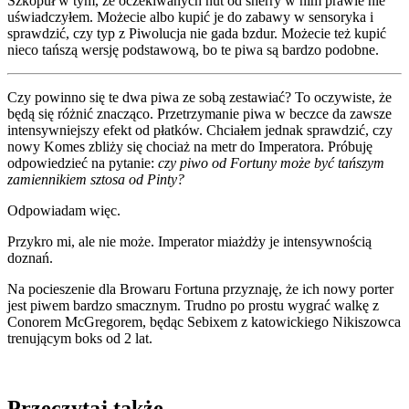
Szkopuł w tym, że oczekiwanych nut od sherry w nim prawie nie
uświadczyłem. Możecie albo kupić je do zabawy w sensoryka i
sprawdzić, czy typ z Piwolucja nie gada bzdur. Możecie też kupić
nieco tańszą wersję podstawową, bo te piwa są bardzo podobne.
Czy powinno się te dwa piwa ze sobą zestawiać? To oczywiste, że
będą się różnić znacząco. Przetrzymanie piwa w beczce da zawsze
intensywniejszy efekt od płatków. Chciałem jednak sprawdzić, czy
nowy Komes zbliży się chociaż na metr do Imperatora. Próbuję
odpowiedzieć na pytanie:
czy piwo od Fortuny może być tańszym
zamiennikiem sztosa od Pinty?
Odpowiadam więc.
Przykro mi, ale nie może. Imperator miażdży je intensywnością
doznań.
Na pocieszenie dla Browaru Fortuna przyznaję, że ich nowy porter
jest piwem bardzo smacznym. Trudno po prostu wygrać walkę z
Conorem McGregorem, będąc Sebixem z katowickiego Nikiszowca
trenującym boks od 2 lat.
Przeczytaj także