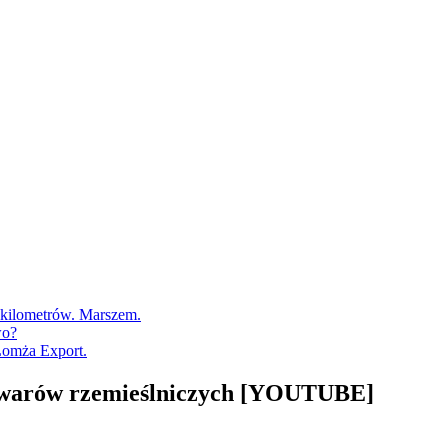
0 kilometrów. Marszem.
wo?
Łomża Export.
rowarów rzemieślniczych [YOUTUBE]