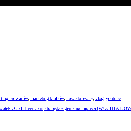
eting browarów
,
marketing kraftów
,
nowe browary
,
vlog
,
youtube
iwoteki.
Craft Beer Camp to będzie genialna impreza [WUCHTA 