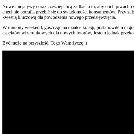
Nowe inicjatywy coraz częściej chcą zadbać o to, aby o ich piwach i
chęci nie potrafią przebić się do świadomości konsumentów. Przy za
kwestią kluczową dla powodzenia nowego przedsięwzięcia.
W miniony weekend, goszcząc na działce kolegi, postanowiłem nagra
aspektów wizerunkowych dla nowych tworów, Jestem jednak przekonan
Być może na przyszłość. Tego Wam życzę :)