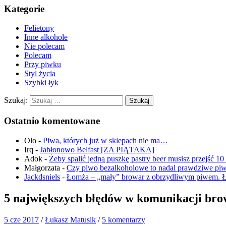
Kategorie
Felietony
Inne alkohole
Nie polecam
Polecam
Przy piwku
Styl życia
Szybki łyk
Szukaj:
Ostatnio komentowane
Olo
-
Piwa, których już w sklepach nie ma…
Irq
-
Jabłonowo Belfast [ZA PIĄTAKA]
Adok
-
Żeby spalić jedną puszkę pastry beer musisz przejść 1
Małgorzata
-
Czy piwo bezalkoholowe to nadal prawdziwe pi
Jackdsniels
-
Łomża – „mały” browar z obrzydliwym piwem. 
5 największych błędów w komunikacji b
5 cze 2017
/
Łukasz Matusik
/
5 komentarzy