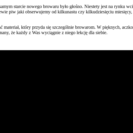
 samym starcie nowego browaru było głośno. Niestety jest na rynku wci
lewie piw jaki obserwujemy od kilkunastu czy kilkudziesięciu miesięc
ć materiał, który przyda się szczególnie browarom. W pięknych, acz
y, że każdy z Was wyciągnie z niego lekcję dla siebie.