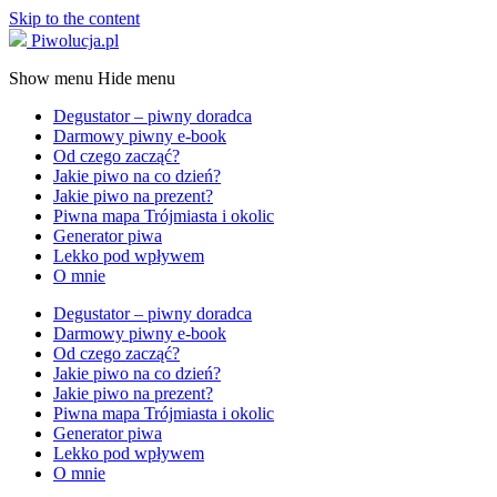
Skip to the content
Piwolucja.pl
Show menu
Hide menu
Degustator – piwny doradca
Darmowy piwny e-book
Od czego zacząć?
Jakie piwo na co dzień?
Jakie piwo na prezent?
Piwna mapa Trójmiasta i okolic
Generator piwa
Lekko pod wpływem
O mnie
Degustator – piwny doradca
Darmowy piwny e-book
Od czego zacząć?
Jakie piwo na co dzień?
Jakie piwo na prezent?
Piwna mapa Trójmiasta i okolic
Generator piwa
Lekko pod wpływem
O mnie