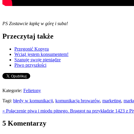
PS Zostawcie łapkę w górę i suba!
Przeczytaj także
Przegonić Kopyra
Wciąż jestem konsumentem!
Szanuję swoje pieniądze
Piwo przyszłości
Kategorie:
Felietony
Tagi:
błędy w komunikacji
,
komunikacja browarów
,
marketing
,
mark
« Połączenie piwa i miodu pitnego. Braggot na przykładzie 1423 z P
5 Komentarzy