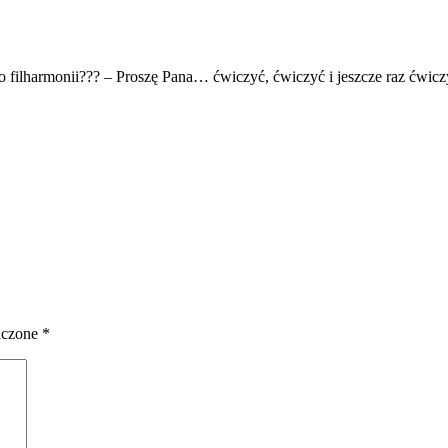
o filharmonii??? – Proszę Pana… ćwiczyć, ćwiczyć i jeszcze raz ćwicz
aczone
*